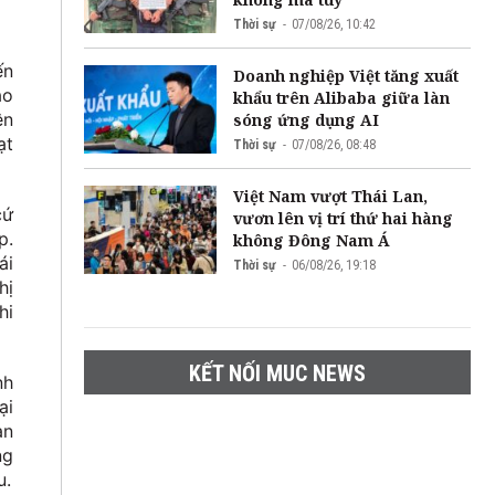
Thời sự
07/08/26, 10:42
ến
Doanh nghiệp Việt tăng xuất
ảo
khẩu trên Alibaba giữa làn
ện
sóng ứng dụng AI
ạt
Thời sự
07/08/26, 08:48
Việt Nam vượt Thái Lan,
cứ
vươn lên vị trí thứ hai hàng
p.
không Đông Nam Á
ái
Thời sự
06/08/26, 19:18
hị
hi
KẾT NỐI MUC NEWS
nh
ại
an
ng
u.