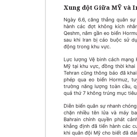
Xung đột Giữa MỸ và Ir
Ngày 6.6, căng thẳng quân sự 
hành các đợt không kích nhằm
Qeshm, nằm gần eo biển Hormuz
sau khi Iran bị cáo buộc sử d
động trong khu vực.
Lực lượng Vệ binh cách mạng H
Mỹ tại khu vực, đồng thời khai
Tehran cũng thông báo đã khai
phép qua eo biển Hormuz, tuy
trường năng lượng toàn cầu, q
quả thứ 7 không trúng mục tiêu
Diễn biến quân sự nhanh chóng
chặn nhiều tên lửa và máy ba
Bahrain chính quyền phát cản
khẳng định đã tiến hành các c
khi quân đội Mỹ cho biết đã đá