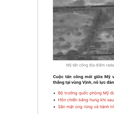
Mỹ tấn công địa điểm rada
Cuộc tấn công mới giữa Mỹ v
thẳng tại vùng Vịnh, nỗ lực đà
Bộ trưởng quốc phòng Mỹ đưa
Hỗn chiến bằng hung khí sau
Săn mật ong rừng và hành tr