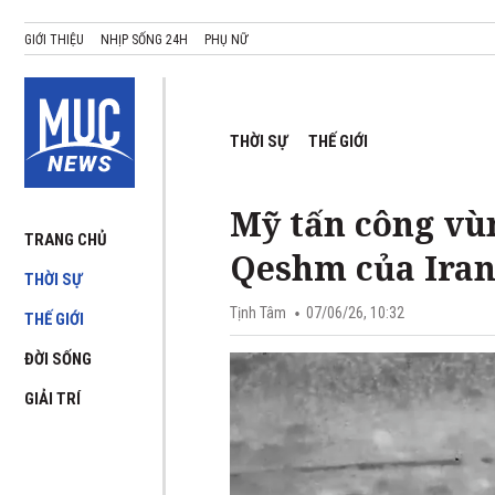
GIỚI THIỆU
NHỊP SỐNG 24H
PHỤ NỮ
THỜI SỰ
THẾ GIỚI
Mỹ tấn công vù
TRANG CHỦ
Qeshm của Ira
THỜI SỰ
Tịnh Tâm
07/06/26, 10:32
THẾ GIỚI
ĐỜI SỐNG
GIẢI TRÍ