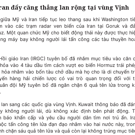
an đẩy căng thẳng lan rộng tại vùng Vịnh
giữa Mỹ và Iran tiếp tục leo thang sau khi Washington ti
 vào các trạm radar ven biển của Iran tại Goruk và đ
. Một quan chức Mỹ cho biết động thái này được thực hi
ụng máy bay không người lái tấn công các tàu thuyền ho
ồi giáo Iran (IRGC) tuyên bố đã nhắm mục tiêu vào căn 
 hỏa vào 4 tàu dầu tìm cách vượt eo biển Hormuz trái phé
 hỏa nhằm vào bốn tàu chở dầu mà họ cho là di chuyển tr
ến hàng hải chiến lược có vai trò quan trọng đối với t
uân đội Mỹ tuyên bố đã ngăn chặn 6 quả tên lửa trong k
.
 lan sang các quốc gia vùng Vịnh. Kuwait thông báo đã đá
y không người lái, dù không xác định bên phát động. T
h báo khẩn cấp và yêu cầu người dân tìm nơi trú ẩn. Ir
uộc tấn công tên lửa đạn đạo nhằm vào hai nước này, tro
nh chặn sáu quả tên lửa và quả còn lại không trúng mục tiê