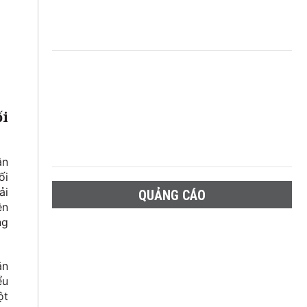
ối
ận
ối
ải
QUẢNG CÁO
ện
ng
ăn
ểu
ột