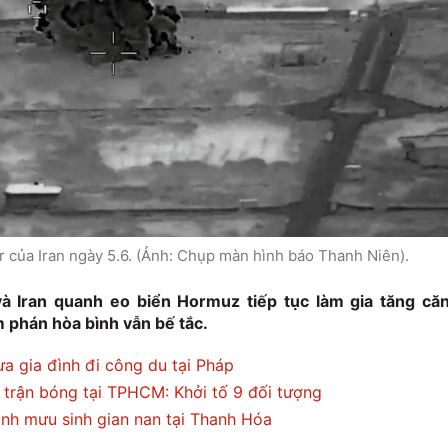
r của Iran ngày 5.6. (Ảnh: Chụp màn hình báo Thanh Niên).
à Iran quanh eo biển Hormuz tiếp tục làm gia tăng că
m phán hòa bình vẫn bế tắc.
 gia đình đi công du tại Pháp
 trận bóng tại TPHCM: Khởi tố 9 đối tượng
ình mưu sinh gian nan tại Thanh Hóa