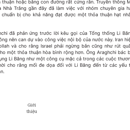
 thuận hoặc bằng con đường rất cứng rắn. Truyền thông 
ủa Nhà Trắng gần đây đã làm việc với nhóm chuyên gia h
 chuẩn bị cho khả năng đạt được một thỏa thuận hạt nh
chi đã phản ứng trước lời kêu gọi của Tổng thống Li Bă
ng nên can dự vào công việc nội bộ của nước này. Iran hi
llah và cho rằng Israel phải ngừng bắn cũng như rút qu
 cho một thỏa thuận hòa bình rộng hơn. Ông Araghchi bác 
ụng Li Băng như một công cụ mặc cả trong các cuộc thươ
thời cho rằng mối đe dọa đối với Li Băng đến từ các yếu 
n.