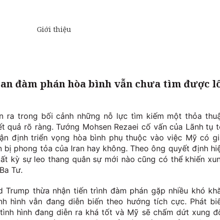
ran đàm phán hòa bình vẫn chưa tìm được l
n ra trong bối cảnh những nỗ lực tìm kiếm một thỏa thu
t quả rõ ràng. Tướng Mohsen Rezaei cố vấn của Lãnh tụ t
ận định triển vọng hòa bình phụ thuộc vào việc Mỹ có gi
 bị phong tỏa của Iran hay không. Theo ông quyết định hi
ất kỳ sự leo thang quân sự mới nào cũng có thể khiến xu
Ba Tư.
d Trump thừa nhận tiến trình đàm phán gặp nhiều khó kh
ình hình vẫn đang diễn biến theo hướng tích cực. Phát bi
tình hình đang diễn ra khá tốt và Mỹ sẽ chấm dứt xung đ