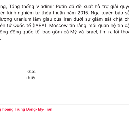
ng, Tổng thống Vladimir Putin đã đề xuất hỗ trợ giải quy
trên kinh nghiệm từ thỏa thuận năm 2015. Nga tuyên báo s
lượng uranium làm giàu của Iran dưới sự giám sát chặt c
n tử Quốc tế (IAEA). Moscow tin rằng mối quan hệ tin c
cộng đồng quốc tế, bao gồm cả Mỹ và Israel, tìm ra lối tho
.
 hoảng Trung Đông- Mỹ- Iran