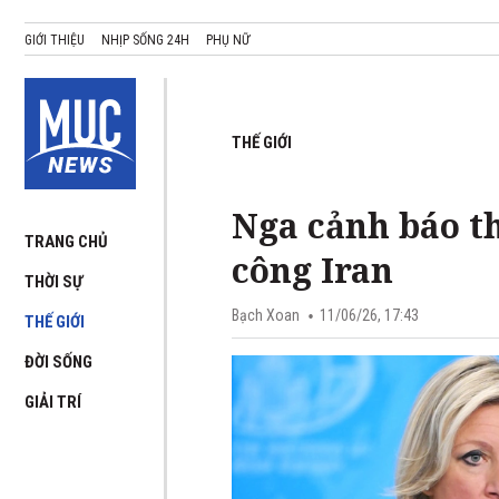
GIỚI THIỆU
NHỊP SỐNG 24H
PHỤ NỮ
THẾ GIỚI
Nga cảnh báo t
TRANG CHỦ
công Iran
THỜI SỰ
Bạch Xoan
11/06/26, 17:43
THẾ GIỚI
ĐỜI SỐNG
GIẢI TRÍ