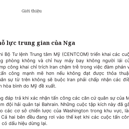
nỗ lực trung gian của Nga
khi Bộ Tư lệnh Trung tâm Mỹ (CENTCOM) triển khai các cu
g phòng không và chỉ huy máy bay không người lái c
p công khai chỉ trích Iran chậm trễ trong việc đàm phán 
tấn công mạnh mẽ hơn nếu không đạt được thỏa thuậ
ân sự từ trên không sẽ buộc Iran phải chấp nhận các đi
n hòa bình do Mỹ đề xuất.
ng đáp trả khi xác nhận tấn công các căn cứ quân sự của 
m đội hải quân tại Bahrain. Những cuộc tập kích này đã g
ho các cơ sở chiến lược của Washington trong khu vực, l
 Cả hai bên đều đang rơi vào thế kẹt khi các cuộc tấn cô
 có dấu hiệu dừng lại.