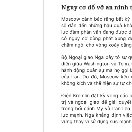
Nguy cơ đổ vỡ an ninh 
Moscow cảnh báo rằng bất kỳ c
sẽ dẫn đến những hậu quả khô
lực đàm phán vẫn đang được duy
có nguy cơ bùng phát xung độ
châm ngòi cho vòng xoáy căng 
Bộ Ngoại giao Nga bày tỏ sự qu
diện giữa Washington và Tehra
hành động quân sự mà họ gọi là
của Iran. Do đó, Moscow kêu 
không kích và thể hiện sự tự ch
Điện Kremlin đặt kỳ vọng các 
trị và ngoại giao để giải quy
trong bối cảnh Mỹ và Iran liên
lực mạnh. Nga khẳng định việc
vững thay vì sử dụng sức mạnh 