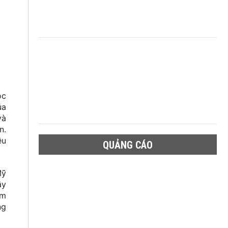
ộc
ủa
và
n.
ều
QUẢNG CÁO
Mỹ
ây
àm
ng