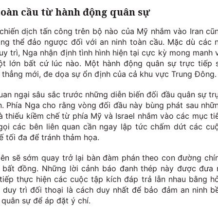
toàn cầu từ hành động quân sự
hiến dịch tấn công trên bộ nào của Mỹ nhắm vào Iran cũ
ng thể đảo ngược đối với an ninh toàn cầu. Mặc dù các 
 trì, Nga nhận định tình hình hiện tại cực kỳ mong manh 
t lớn bất cứ lúc nào. Một hành động quân sự trực tiếp 
thẳng mới, đe dọa sự ổn định của cả khu vực Trung Đông.
an ngại sâu sắc trước những diễn biến đối đầu quân sự tr
n. Phía Nga cho rằng vòng đối đầu này bùng phát sau nhữ
 thiếu kiềm chế từ phía Mỹ và Israel nhắm vào các mục ti
gọi các bên liên quan cần ngay lập tức chấm dứt các cu
ế tối đa để tránh thảm họa.
bên sẽ sớm quay trở lại bàn đàm phán theo con đường chí
ết bất đồng. Những lời cảnh báo đanh thép này được đưa 
 tiếp thực hiện các cuộc tập kích đáp trả lẫn nhau bằng h
 duy trì đối thoại là cách duy nhất để bảo đảm an ninh b
quân sự để áp đặt ý chí.