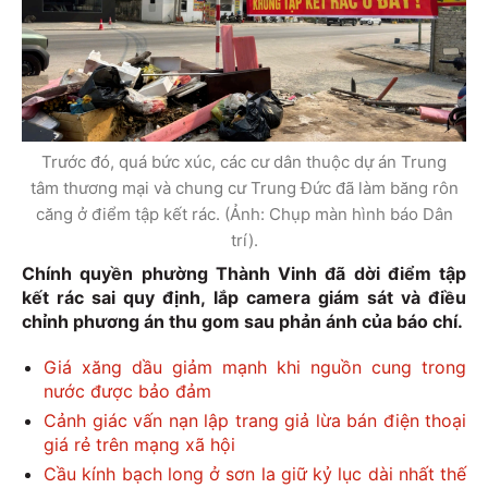
Trước đó, quá bức xúc, các cư dân thuộc dự án Trung
tâm thương mại và chung cư Trung Đức đã làm băng rôn
căng ở điểm tập kết rác. (Ảnh: Chụp màn hình báo Dân
trí).
Chính quyền phường Thành Vinh đã dời điểm tập
kết rác sai quy định, lắp camera giám sát và điều
chỉnh phương án thu gom sau phản ánh của báo chí.
Giá xăng dầu giảm mạnh khi nguồn cung trong
nước được bảo đảm
Cảnh giác vấn nạn lập trang giả lừa bán điện thoại
giá rẻ trên mạng xã hội
Cầu kính bạch long ở sơn la giữ kỷ lục dài nhất thế