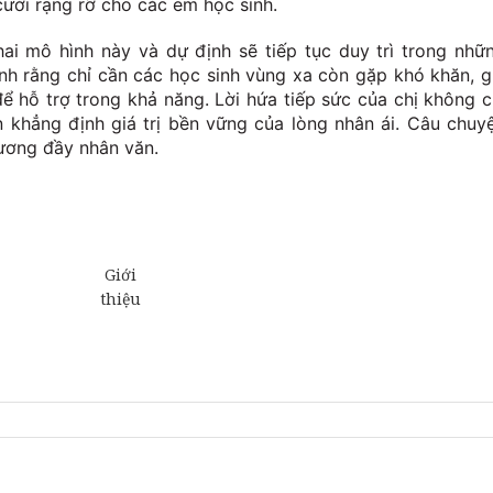
cười rạng rỡ cho các em học sinh.
hai mô hình này và dự định sẽ tiếp tục duy trì trong nhữ
ịnh rằng chỉ cần các học sinh vùng xa còn gặp khó khăn, g
để hỗ trợ trong khả năng. Lời hứa tiếp sức của chị không c
n khẳng định giá trị bền vững của lòng nhân ái. Câu chuy
ương đầy nhân văn.