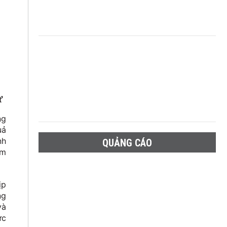
ử
ng
uả
nh
QUẢNG CÁO
ơm
ịp
ng
và
ực