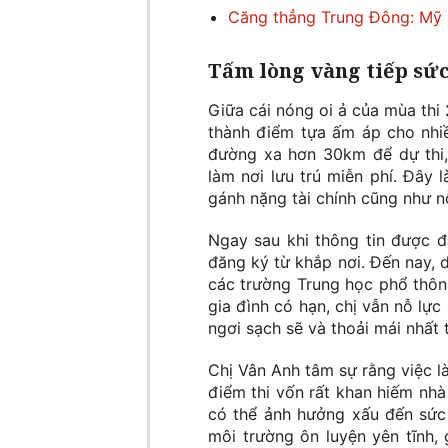
Căng thẳng Trung Đông: Mỹ b
Tấm lòng vàng tiếp sức 
Giữa cái nóng oi ả của mùa thi
thành điểm tựa ấm áp cho nhi
đường xa hơn 30km để dự thi,
làm nơi lưu trú miễn phí. Đây
gánh nặng tài chính cũng như nỗ
Ngay sau khi thông tin được đă
đăng ký từ khắp nơi. Đến nay, d
các trường Trung học phổ thô
gia đình có hạn, chị vẫn nỗ lự
ngơi sạch sẽ và thoải mái nhất 
Chị Vân Anh tâm sự rằng việc l
điểm thi vốn rất khan hiếm nhà 
có thể ảnh hưởng xấu đến sức
môi trường ôn luyện yên tĩnh,