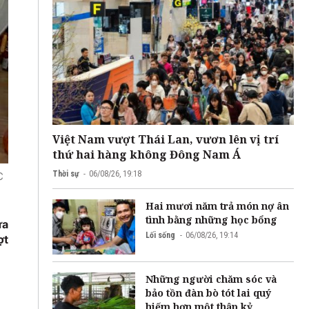
Việt Nam vượt Thái Lan, vươn lên vị trí
thứ hai hàng không Đông Nam Á
Thời sự
06/08/26, 19:18
C
Hai mươi năm trả món nợ ân
tình bằng những học bổng
ửa
Lối sống
06/08/26, 19:14
ợt
Những người chăm sóc và
bảo tồn đàn bò tót lai quý
hiếm hơn một thập kỷ