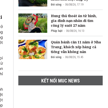
Đời sống
06/08/26, 17:19
Hung thủ thoát án tử hình,
i
gia đình nạn nhân đi tìm
công lý suốt 27 năm
rở
Pháp luật
06/08/26, 16:13
ng
ng
Quán bánh căn 11 năm ở Nha
ớt
Trang, khách xếp hàng cả
tiếng vẫn không nản
Đời sống
06/08/26, 15:45
ọi
từ
an
hỉ
KẾT NỐI MUC NEWS
nh
ệt
ột
úp