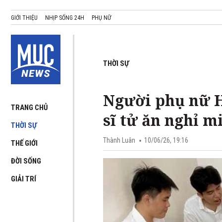
GIỚI THIỆU
NHỊP SỐNG 24H
PHỤ NỮ
THỜI SỰ
Người phụ nữ H
TRANG CHỦ
sĩ tử ăn nghỉ m
THỜI SỰ
Thành Luân
10/06/26, 19:16
THẾ GIỚI
ĐỜI SỐNG
GIẢI TRÍ