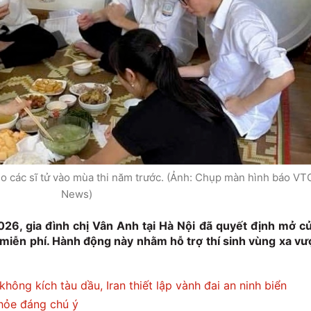
o các sĩ tử vào mùa thi năm trước. (Ảnh: Chụp màn hình báo VT
News)
026, gia đình chị Vân Anh tại Hà Nội đã quyết định mở c
miễn phí. Hành động này nhằm hỗ trợ thí sinh vùng xa vư
ông kích tàu dầu, Iran thiết lập vành đai an ninh biển
khỏe đáng chú ý