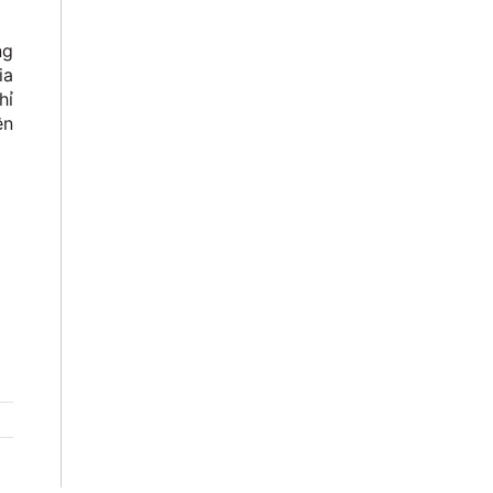
ng
ia
hỉ
ện