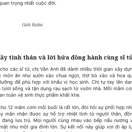
 quan trọng nhất cuộc đời.
 tình thân và lời hứa đồng hành cùng sĩ t
ho các sĩ tử, chị Vân Anh đã dành nhiều thời gian xây dự
c món ăn như sườn xào chua ngọt, thịt bò xào và hoa q
lưỡng để phù hợp với khẩu vị học sinh. Chị tự tay lên da
 tươi sống và tận dụng rau sạch từ vườn nhà. Mỗi mâm c
 an toàn vệ sinh thực phẩm khắt khe.
cho 12 mâm cơm mỗi buổi là rất lớn, đòi hỏi sự phối hợp nh
y mắn nhận được sự hỗ trợ nhiệt tình từ người thân, đồ
 đang lưu trú. Mọi người cùng nhau vào bếp nấu nướng 
ật như một gia đình lớn. Sự kết nối này giúp vơi đi áp l