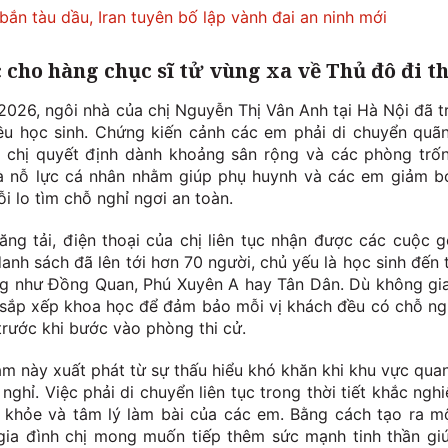
ắn tàu dầu, Iran tuyên bố lập vành đai an ninh mới
cho hàng chục sĩ tử vùng xa về Thủ đô đi th
 2026, ngôi nhà của chị Nguyễn Thị Vân Anh tại Hà Nội đã t
ều học sinh. Chứng kiến cảnh các em phải di chuyển quã
 chị quyết định dành khoảng sân rộng và các phòng trố
 là nỗ lực cá nhân nhằm giúp phụ huynh và các em giảm b
i lo tìm chỗ nghỉ ngơi an toàn.
ng tải, điện thoại của chị liên tục nhận được các cuộc g
anh sách đã lên tới hơn 70 người, chủ yếu là học sinh đến 
ng như Đồng Quan, Phú Xuyên A hay Tân Dân. Dù không gi
c sắp xếp khoa học để đảm bảo mỗi vị khách đều có chỗ ng
trước khi bước vào phòng thi cử.
àm này xuất phát từ sự thấu hiểu khó khăn khi khu vực qua
nghỉ. Việc phải di chuyển liên tục trong thời tiết khắc nghi
 khỏe và tâm lý làm bài của các em. Bằng cách tạo ra m
 gia đình chị mong muốn tiếp thêm sức mạnh tinh thần gi