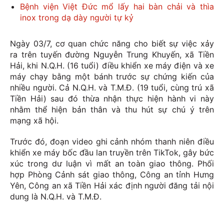
Bệnh viện Việt Đức mổ lấy hai bàn chải và thìa
inox trong dạ dày người tự kỷ
Ngày 03/7, cơ quan chức năng cho biết sự việc xảy
ra trên tuyến đường Nguyễn Trung Khuyến, xã Tiền
Hải, khi N.Q.H. (16 tuổi) điều khiển xe máy điện và xe
máy chạy bằng một bánh trước sự chứng kiến của
nhiều người. Cả N.Q.H. và T.M.Đ. (19 tuổi, cùng trú xã
Tiền Hải) sau đó thừa nhận thực hiện hành vi này
nhằm thể hiện bản thân và thu hút sự chú ý trên
mạng xã hội.
Trước đó, đoạn video ghi cảnh nhóm thanh niên điều
khiển xe máy bốc đầu lan truyền trên TikTok, gây bức
xúc trong dư luận vì mất an toàn giao thông. Phối
hợp Phòng Cảnh sát giao thông, Công an tỉnh Hưng
Yên, Công an xã Tiền Hải xác định người đăng tải nội
dung là N.Q.H. và T.M.Đ.