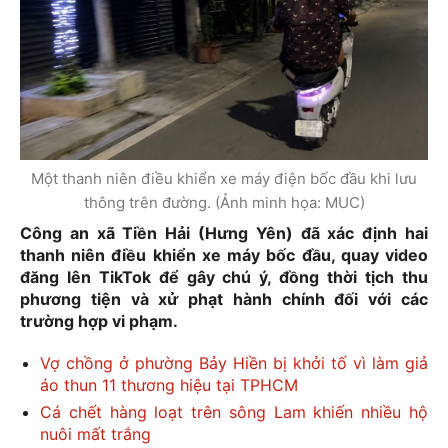
Một thanh niên điều khiển xe máy điện bốc đầu khi lưu
thông trên đường. (Ảnh minh họa: MUC)
Công an xã Tiền Hải (Hưng Yên) đã xác định hai
thanh niên điều khiển xe máy bốc đầu, quay video
đăng lên TikTok để gây chú ý, đồng thời tịch thu
phương tiện và xử phạt hành chính đối với các
trường hợp vi phạm.
Vợ chồng ở phường Bảy Hiền bị khởi tố vì làm giả
áo thun 11 thương hiệu tại TPHCM
Cá chết hàng loạt trên sông Lam khiến nhiều hộ
nuôi mất trắng