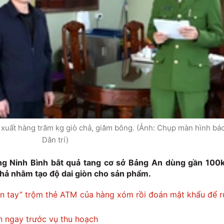
xuất hàng trăm kg giò chả, giăm bông. (Ảnh: Chụp màn hình bá
Dân trí)
ng Ninh Bình bắt quả tang cơ sở Bảng An dùng gần 100
 chả nhằm tạo độ dai giòn cho sản phẩm.
iện tay” trộm thẻ ATM của hàng xóm rồi đoán mật khẩu để r
n ngay trước vụ thu hoạch