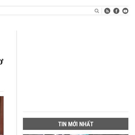
ơ
TIN MỚI NHẤT