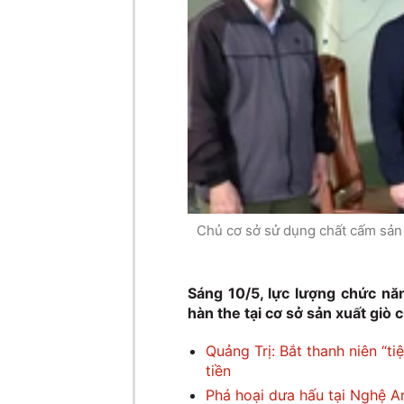
Chủ cơ sở sử dụng chất cấm sản 
Sáng 10/5, lực lượng chức nă
hàn the tại cơ sở sản xuất giò
Quảng Trị: Bắt thanh niên “t
tiền
Phá hoại dưa hấu tại Nghệ A