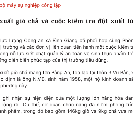
n bộ máy sự nghiệp công lập
 xuất giò chả và cuộc kiểm tra đột xuất l
, lực lượng Công an xã Bình Giang đã phối hợp cùng Phò
hị trường và các đơn vị liên quan tiến hành một cuộc kiểm t
ng nỗ lực siết chặt quản lý an toàn vệ sinh thực phẩm tr
ững diễn biến phức tạp của thị trường tiêu dùng.
xuất giò chả mang tên Bảng An, tọa lạc tại thôn 3 Vũ Bản, 
c định là ông N.V.B. sinh năm 1958, một hộ kinh doanh s
 phương này.
ra ghi nhận sự hiện diện của một lượng lớn hàng hóa đa
ụ rộng rãi. Cụ thể, cơ quan chức năng đã niêm phong tổ
ành phẩm, trong đó bao gồm 146kg giò và 9kg chả vừa m