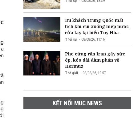
Thời sự
08/08/26, 18:39
Du khách Trung Quốc mất
úc
tích khi cúi xuống mép nước
rửa tay tại biển Tuy Hòa
Thời sự
08/08/26, 11:16
ng
ra
Phe cứng rắn Iran gây sức
ên
ép, kéo dài đàm phán về
Hormuz
Thế giới
08/08/26, 10:57
xã
ản
ng
KẾT NỐI MUC NEWS
ng
ới