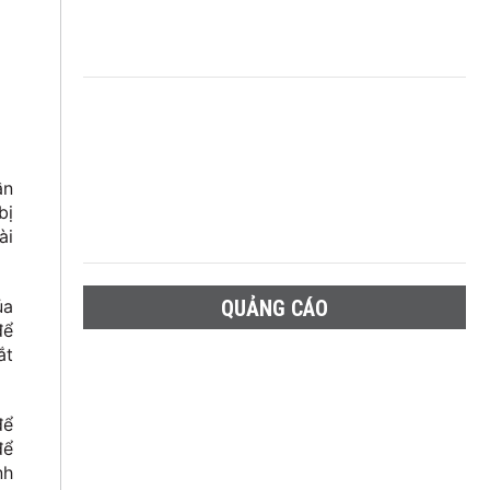
ần
bị
ài
QUẢNG CÁO
ủa
để
ắt
để
để
nh