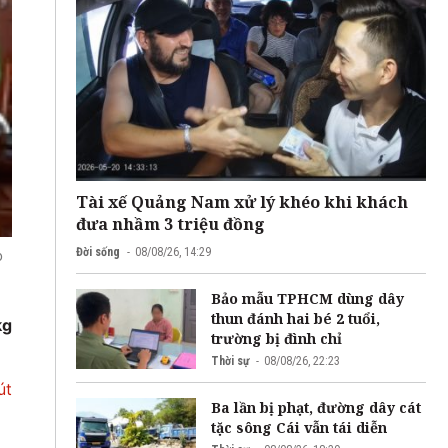
Tài xế Quảng Nam xử lý khéo khi khách
đưa nhầm 3 triệu đồng
Đời sống
08/08/26, 14:29
o
Bảo mẫu TPHCM dùng dây
thun đánh hai bé 2 tuổi,
kg
trường bị đình chỉ
Thời sự
08/08/26, 22:23
út
Ba lần bị phạt, đường dây cát
tặc sông Cái vẫn tái diễn