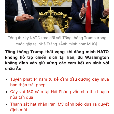
Tổng thư ký NATO trao đổi với Tổng thống Trump trong
cuộc gặp tại Nhà Trắng. (Ảnh minh họa: MUC).
Tổng thống Trump thất vọng khi đồng minh NATO
không hỗ trợ chiến dịch tại Iran, dù Washington
khẳng định vẫn giữ vững các cam kết an ninh với
châu Âu.
Tuyên phạt 14 năm tù kẻ cầm đầu đường dây mua
bán thận trái phép
Cây vải 150 năm tại Hải Phòng vẫn cho thu hoạch
nửa tấn quả
Thanh sát hạt nhân Iran: Mỹ cảnh báo đưa ra quyết
định mới