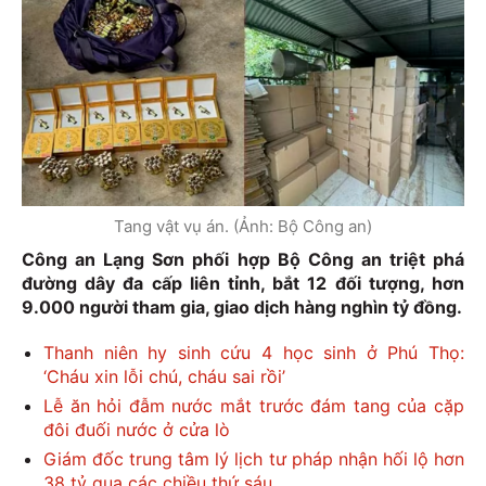
Tang vật vụ án. (Ảnh: Bộ Công an)
Công an Lạng Sơn phối hợp Bộ Công an triệt phá
đường dây đa cấp liên tỉnh, bắt 12 đối tượng, hơn
9.000 người tham gia, giao dịch hàng nghìn tỷ đồng.
Thanh niên hy sinh cứu 4 học sinh ở Phú Thọ:
‘Cháu xin lỗi chú, cháu sai rồi’
Lễ ăn hỏi đẫm nước mắt trước đám tang của cặp
đôi đuối nước ở cửa lò
Giám đốc trung tâm lý lịch tư pháp nhận hối lộ hơn
38 tỷ qua các chiều thứ sáu