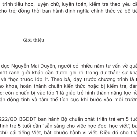
rình tiểu học, luyện chữ, luyện toán, kiểm tra theo yêu c
cho trẻ; đồng thời ban hành định nghĩa chính thức và bộ ti
áo dục Nguyễn Mai Duyên, người có nhiều năm tư vấn về qu
một ranh giới khác cần được ghi rõ trong dự thảo: sự kh
 và “học trước lớp 1”. Theo bà, dạy trước chương trình là 
áo khoa, hoàn thành chuẩn kiến thức hoặc bị kiểm tra, đá
c; còn chuẩn bị vào lớp 1 là giúp trẻ hình thành năng lực n
vận động tinh và tâm thế tích cực khi bước vào môi trườ
222/QĐ-BGDĐT ban hành Bộ chuẩn phát triển trẻ em 5 tuổ
nh trẻ 5 tuổi cần “sẵn sàng cho việc học đọc, học viết”, b
chữ cái tiếng Việt, bắt chước hành vi viết. Điều đó cho th