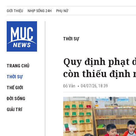
GIỚI THIỆU
NHỊP SỐNG 24H
PHỤ NỮ
THỜI SỰ
Quy định phạt 
TRANG CHỦ
còn thiếu định 
THỜI SỰ
Đỗ Vân
04/07/26, 18:39
THẾ GIỚI
ĐỜI SỐNG
GIẢI TRÍ