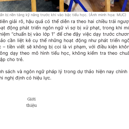
ẩn bị nền tảng kỹ năng trước khi vào bậc tiểu học. (Ảnh minh họa: MUC)
ễn giải rõ, hậu quả có thể diễn ra theo hai chiều trái ngượ
oạt động phát triển ngôn ngữ vì sợ bị xử phạt, trong khi m
i niệm “chuẩn bị vào lớp 1” để che đậy việc dạy trước chươ
hảo cần liệt kê cụ thể những hoạt động như phát triển ng
 – tiền viết sẽ không bị coi là vi phạm, với điều kiện khô
không dạy theo mô hình tiểu học, không kiểm tra theo chu
ập cho trẻ.
h sách và ngôn ngữ pháp lý trong dự thảo hiện nay chính 
i nghị định có hiệu lực.