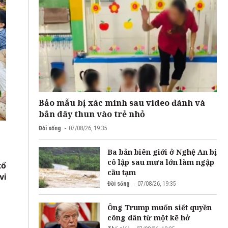
Bảo mẫu bị xác minh sau video đánh và
bắn dây thun vào trẻ nhỏ
Đời sống
07/08/26, 19:35
Ba bản biên giới ở Nghệ An bị
cô lập sau mưa lớn làm ngập
tổ
cầu tạm
vi
Đời sống
07/08/26, 19:35
Ông Trump muốn siết quyền
công dân từ một kẽ hở