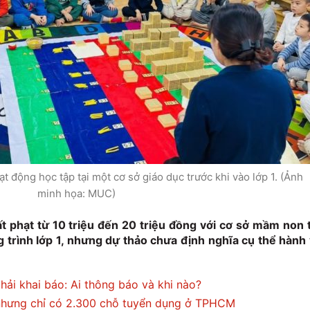
 động học tập tại một cơ sở giáo dục trước khi vào lớp 1. (Ảnh
minh họa: MUC)
t phạt từ 10 triệu đến 20 triệu đồng với cơ sở mầm non 
 trình lớp 1, nhưng dự thảo chưa định nghĩa cụ thể hành 
hải khai báo: Ai thông báo và khi nào?
 nhưng chỉ có 2.300 chỗ tuyển dụng ở TPHCM