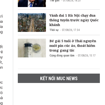
Thế giới
07/08/26, 18:25
Vành đai 1 Hà Nội chạy đua
rì
thông tuyến trước ngày Quốc
ủa
khánh
ia
Thời sự
07/08/26, 17:34
ng
Bé gái 5 tuổi ở Thái nguyên
nuốt pin cúc áo, thoát hiểm
ết
trong gang tấc
rẻ
Cộng đồng quan tâm
07/08/26, 15:17
ạy
t,
ẫn
KẾT NỐI MUC NEWS
ớc
ức
đó
mà
ng