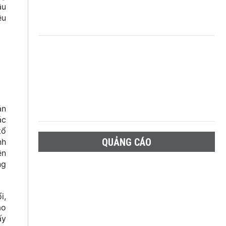
ầu
êu
ản
ác
tổ
QUẢNG CÁO
nh
ền
ng
i,
ao
ấy