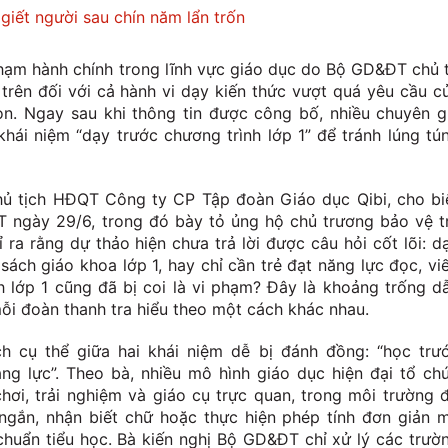
 giết người sau chín năm lẩn trốn
hạm hành chính trong lĩnh vực giáo dục do Bộ GD&ĐT chủ t
trên đối với cả hành vi dạy kiến thức vượt quá yêu cầu c
n. Ngay sau khi thông tin được công bố, nhiều chuyên g
hái niệm “dạy trước chương trình lớp 1” để tránh lúng tú
hủ tịch HĐQT Công ty CP Tập đoàn Giáo dục Qibi, cho bi
 ngày 29/6, trong đó bày tỏ ủng hộ chủ trương bảo vệ t
 ra rằng dự thảo hiện chưa trả lời được câu hỏi cốt lõi: d
sách giáo khoa lớp 1, hay chỉ cần trẻ đạt năng lực đọc, viế
h lớp 1 cũng đã bị coi là vi phạm? Đây là khoảng trống d
ỗi đoàn thanh tra hiểu theo một cách khác nhau.
h cụ thể giữa hai khái niệm dễ bị đánh đồng: “học trư
ăng lực”. Theo bà, nhiều mô hình giáo dục hiện đại tổ ch
hơi, trải nghiệm và giáo cụ trực quan, trong môi trường 
ngắn, nhận biết chữ hoặc thực hiện phép tính đơn giản 
chuẩn tiểu học. Bà kiến nghị Bộ GD&ĐT chỉ xử lý các trườ