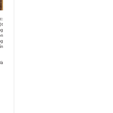
c:
ột
ng
ôn
ng
ẩn
là