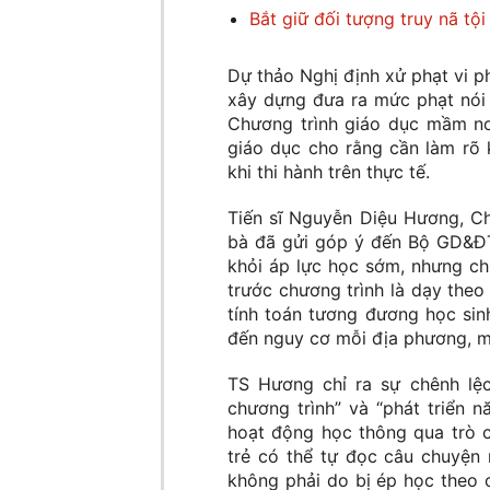
Bắt giữ đối tượng truy nã tội
Dự thảo Nghị định xử phạt vi p
xây dựng đưa ra mức phạt nói 
Chương trình giáo dục mầm no
giáo dục cho rằng cần làm rõ k
khi thi hành trên thực tế.
Tiến sĩ Nguyễn Diệu Hương, C
bà đã gửi góp ý đến Bộ GD&ĐT
khỏi áp lực học sớm, nhưng chỉ
trước chương trình là dạy theo 
tính toán tương đương học sin
đến nguy cơ mỗi địa phương, m
TS Hương chỉ ra sự chênh lệc
chương trình” và “phát triển n
hoạt động học thông qua trò c
trẻ có thể tự đọc câu chuyện 
không phải do bị ép học theo 