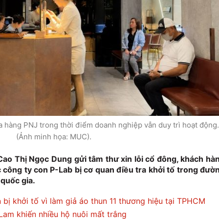
a hàng PNJ trong thời điểm doanh nghiệp vẫn duy trì hoạt động.
(Ảnh minh họa: MUC).
o Thị Ngọc Dung gửi tâm thư xin lỗi cổ đông, khách hà
 công ty con P-Lab bị cơ quan điều tra khởi tố trong đườ
quốc gia.
bị khởi tố vì làm giả áo thun 11 thương hiệu tại TPHCM
Lam khiến nhiều hộ nuôi mất trắng