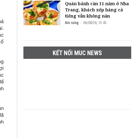
Quán bánh căn 11 năm ở Nha
Trang, khách xếp hàng cả
tiếng vẫn không nản
há
Đời sống
06/08/26, 15:45
i.
ác
cổ
KẾT NỐI MUC NEWS
ng
ợi
ắc
để
nh
ân
đã
nh