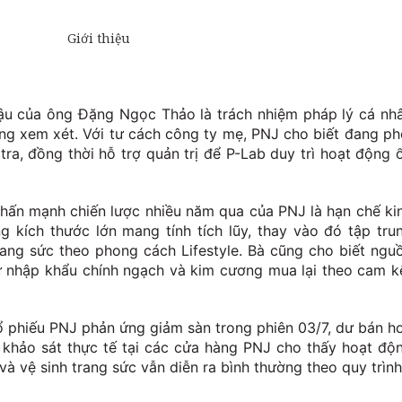
ậu của ông Đặng Ngọc Thảo là trách nhiệm pháp lý cá nh
g xem xét. Với tư cách công ty mẹ, PNJ cho biết đang ph
tra, đồng thời hỗ trợ quản trị để P-Lab duy trì hoạt động 
ấn mạnh chiến lược nhiều năm qua của PNJ là hạn chế ki
kích thước lớn mang tính tích lũy, thay vào đó tập tru
rang sức theo phong cách Lifestyle. Bà cũng cho biết ngu
 nhập khẩu chính ngạch và kim cương mua lại theo cam k
ổ phiếu PNJ phản ứng giảm sàn trong phiên 03/7, dư bán h
ó, khảo sát thực tế tại các cửa hàng PNJ cho thấy hoạt độ
à vệ sinh trang sức vẫn diễn ra bình thường theo quy trình