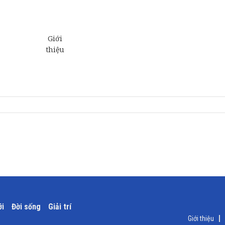
ới
Đời sống
Giải trí
Giới thiệu