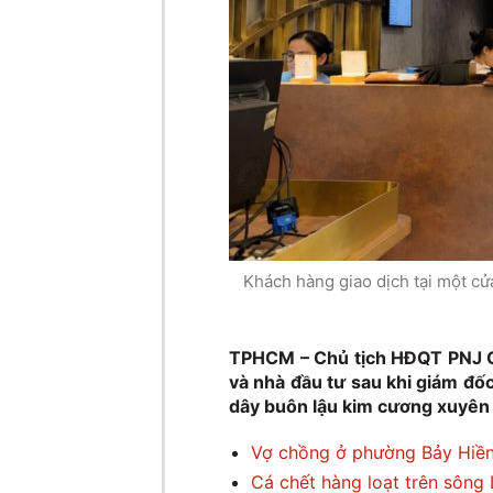
Khách hàng giao dịch tại một cử
TPHCM – Chủ tịch HĐQT PNJ Ca
và nhà đầu tư sau khi giám đốc
dây buôn lậu kim cương xuyên 
Vợ chồng ở phường Bảy Hiền 
Cá chết hàng loạt trên sông 