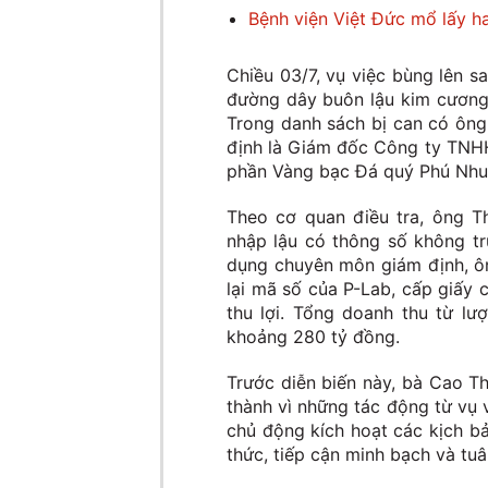
Bệnh viện Việt Đức mổ lấy ha
Chiều 03/7, vụ việc bùng lên s
đường dây buôn lậu kim cương, 
Trong danh sách bị can có ông
định là Giám đốc Công ty TNH
phần Vàng bạc Đá quý Phú Nhu
Theo cơ quan điều tra, ông 
nhập lậu có thông số không tr
dụng chuyên môn giám định, ôn
lại mã số của P-Lab, cấp giấy 
thu lợi. Tổng doanh thu từ lư
khoảng 280 tỷ đồng.
Trước diễn biến này, bà Cao Th
thành vì những tác động từ vụ v
chủ động kích hoạt các kịch b
thức, tiếp cận minh bạch và tuâ