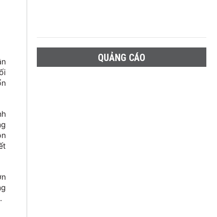
QUẢNG CÁO
ân
ối
ổn
nh
ng
ồn
ết
ơn
ng
.