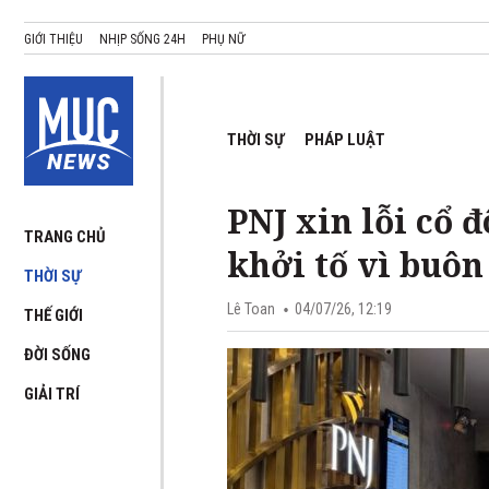
GIỚI THIỆU
NHỊP SỐNG 24H
PHỤ NỮ
THỜI SỰ
PHÁP LUẬT
PNJ xin lỗi cổ 
TRANG CHỦ
khởi tố vì buô
THỜI SỰ
Lê Toan
04/07/26, 12:19
THẾ GIỚI
ĐỜI SỐNG
GIẢI TRÍ