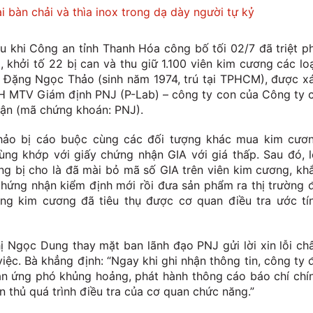
i bàn chải và thìa inox trong dạ dày người tự kỷ
au khi Công an tỉnh Thanh Hóa công bố tối 02/7 đã triệt p
khởi tố 22 bị can và thu giữ 1.100 viên kim cương các loạ
 Đặng Ngọc Thảo (sinh năm 1974, trú tại TPHCM), được x
H MTV Giám định PNJ (P-Lab) – công ty con của Công ty 
ận (mã chứng khoán: PNJ).
Thảo bị cáo buộc cùng các đối tượng khác mua kim cươ
ùng khớp với giấy chứng nhận GIA với giá thấp. Sau đó, l
g bị cho là đã mài bỏ mã số GIA trên viên kim cương, kh
chứng nhận kiểm định mới rồi đưa sản phẩm ra thị trường 
ợng kim cương đã tiêu thụ được cơ quan điều tra ước tí
ị Ngọc Dung thay mặt ban lãnh đạo PNJ gửi lời xin lỗi ch
iệc. Bà khẳng định: “Ngay khi ghi nhận thông tin, công ty 
ản ứng phó khủng hoảng, phát hành thông cáo báo chí chí
n thủ quá trình điều tra của cơ quan chức năng.”