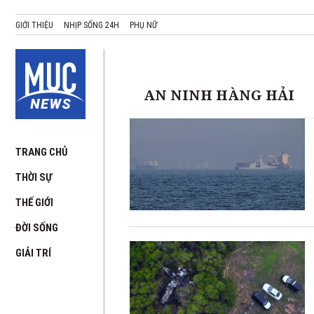
GIỚI THIỆU
NHỊP SỐNG 24H
PHỤ NỮ
AN NINH HÀNG HẢI
TRANG CHỦ
THỜI SỰ
THẾ GIỚI
ĐỜI SỐNG
GIẢI TRÍ