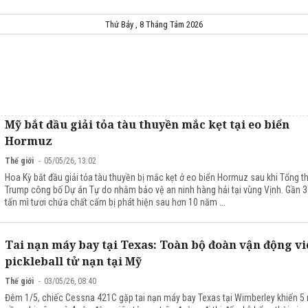
Thứ Bảy , 8 Tháng Tám 2026
Mỹ bắt đầu giải tỏa tàu thuyền mắc kẹt tại eo biển
Hormuz
Thế giới
05/05/26, 13:02
Hoa Kỳ bắt đầu giải tỏa tàu thuyền bị mắc kẹt ở eo biển Hormuz sau khi Tổng t
Trump công bố Dự án Tự do nhằm bảo vệ an ninh hàng hải tại vùng Vịnh. Gần 3
tấn mì tươi chứa chất cấm bị phát hiện sau hơn 10 năm ...
Tai nạn máy bay tại Texas: Toàn bộ đoàn vận động vi
pickleball tử nạn tại Mỹ
Thế giới
03/05/26, 08:40
Đêm 1/5, chiếc Cessna 421C gặp tai nạn máy bay Texas tại Wimberley khiến 5