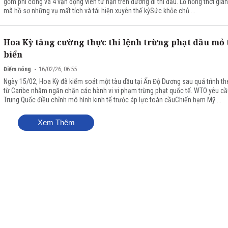
gồm phi công và 4 vận động viên tử nạn trên đường đi thi đấu. Lỗ hổng thời gian:
mã hồ sơ những vụ mất tích và tái hiện xuyên thế kỷSức khỏe chủ ...
Hoa Kỳ tăng cường thực thi lệnh trừng phạt dầu mỏ 
biển
Điểm nóng
16/02/26, 06:55
Ngày 15/02, Hoa Kỳ đã kiểm soát một tàu dầu tại Ấn Độ Dương sau quá trình th
từ Caribe nhằm ngăn chặn các hành vi vi phạm trừng phạt quốc tế. WTO yêu c
Trung Quốc điều chỉnh mô hình kinh tế trước áp lực toàn cầuChiến hạm Mỹ ...
Xem Thêm