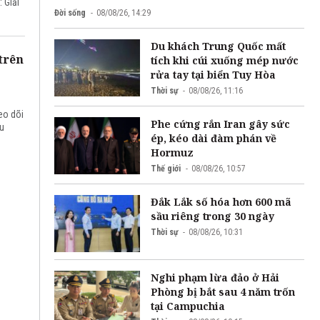
 Giải
Đời sống
08/08/26, 14:29
Du khách Trung Quốc mất
trên
tích khi cúi xuống mép nước
rửa tay tại biển Tuy Hòa
Thời sự
08/08/26, 11:16
eo dõi
Phe cứng rắn Iran gây sức
ầu
ép, kéo dài đàm phán về
Hormuz
Thế giới
08/08/26, 10:57
Đắk Lắk số hóa hơn 600 mã
sầu riêng trong 30 ngày
Thời sự
08/08/26, 10:31
Nghi phạm lừa đảo ở Hải
Phòng bị bắt sau 4 năm trốn
tại Campuchia