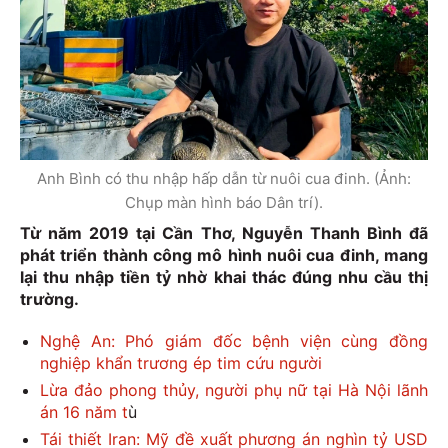
Anh Bình có thu nhập hấp dẫn từ nuôi cua đinh. (Ảnh:
Chụp màn hình báo Dân trí).
Từ năm 2019 tại Cần Thơ, Nguyễn Thanh Bình đã
phát triển thành công mô hình nuôi cua đinh, mang
lại thu nhập tiền tỷ nhờ khai thác đúng nhu cầu thị
trường.
Nghệ An: Phó giám đốc bệnh viện cùng đồng
nghiệp khẩn trương ép tim cứu người
Lừa đảo phong thủy, người phụ nữ tại Hà Nội lãnh
án 16 năm t
ù
Tái thiết Iran: Mỹ đề xuất phương án nghìn tỷ USD