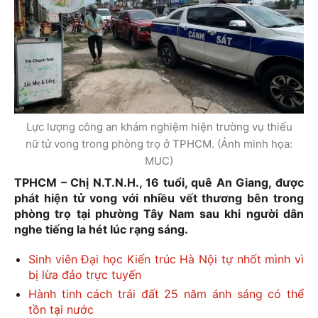
Lực lượng công an khám nghiệm hiện trường vụ thiếu
nữ tử vong trong phòng trọ ở TPHCM. (Ảnh minh họa:
MUC)
TPHCM – Chị N.T.N.H., 16 tuổi, quê An Giang, được
phát hiện tử vong với nhiều vết thương bên trong
phòng trọ tại phường Tây Nam sau khi người dân
nghe tiếng la hét lúc rạng sáng.
Sinh viên Đại học Kiến trúc Hà Nội tự nhốt mình vì
bị lừa đảo trực tuyến
Hành tinh cách trái đất 25 năm ánh sáng có thể
tồn tại nước