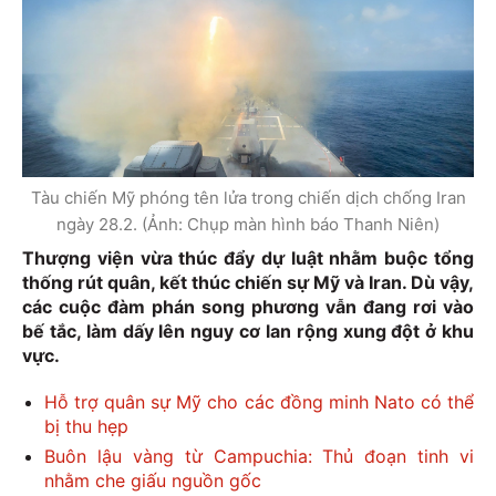
Tàu chiến Mỹ phóng tên lửa trong chiến dịch chống Iran
ngày 28.2. (Ảnh: Chụp màn hình báo Thanh Niên)
Thượng viện vừa thúc đẩy dự luật nhằm buộc tổng
thống rút quân, kết thúc chiến sự Mỹ và Iran. Dù vậy,
các cuộc đàm phán song phương vẫn đang rơi vào
bế tắc, làm dấy lên nguy cơ lan rộng xung đột ở khu
vực.
Hỗ trợ quân sự Mỹ cho các đồng minh Nato có thể
bị thu hẹp
Buôn lậu vàng từ Campuchia: Thủ đoạn tinh vi
nhằm che giấu nguồn gốc