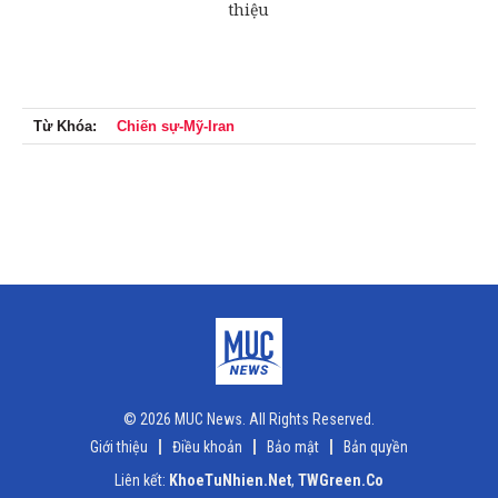
Từ Khóa:
Chiến sự-Mỹ-Iran
© 2026 MUC News. All Rights Reserved.
Giới thiệu
Điều khoản
Bảo mật
Bản quyền
Liên kết:
KhoeTuNhien.Net
,
TWGreen.Co