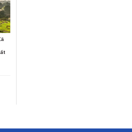
Xã
hất