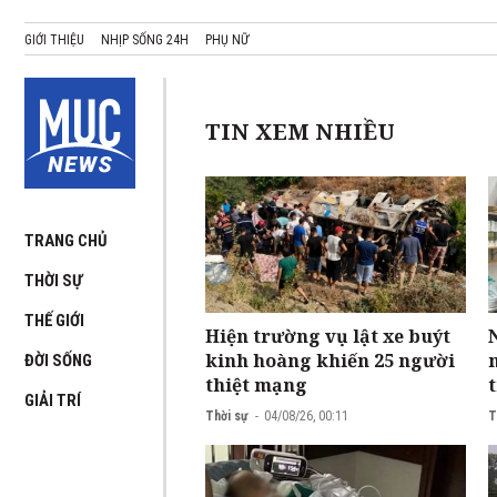
GIỚI THIỆU
NHỊP SỐNG 24H
PHỤ NỮ
TIN XEM NHIỀU
TRANG CHỦ
THỜI SỰ
THẾ GIỚI
Hiện trường vụ lật xe buýt
kinh hoàng khiến 25 người
ĐỜI SỐNG
thiệt mạng
GIẢI TRÍ
Thời sự
04/08/26, 00:11
T