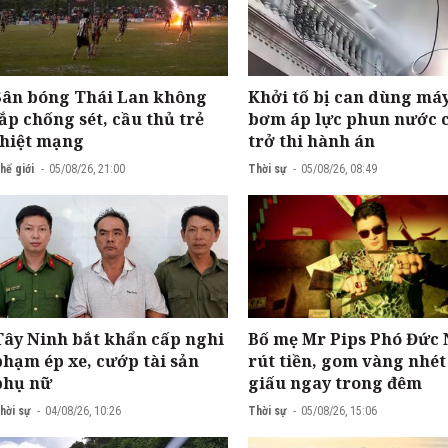
Sân bóng Thái Lan không
Khởi tố bị can dùng má
lắp chống sét, cầu thủ trẻ
bơm áp lực phun nước 
thiệt mạng
trở thi hành án
hế giới
05/08/26, 21:00
Thời sự
05/08/26, 08:49
Tây Ninh bắt khẩn cấp nghi
Bố mẹ Mr Pips Phó Đức
phạm ép xe, cướp tài sản
rút tiền, gom vàng nhét
phụ nữ
giấu ngay trong đêm
hời sự
04/08/26, 10:26
Thời sự
05/08/26, 15:06