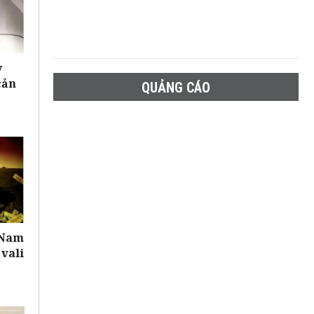
y
cản
QUẢNG CÁO
 Nam
 vali