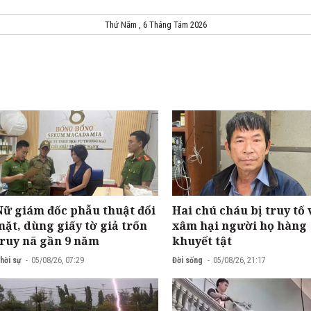
Thứ Năm , 6 Tháng Tám 2026
Nữ giám đốc phẫu thuật đổi
Hai chú cháu bị truy tố 
mặt, dùng giấy tờ giả trốn
xâm hại người họ hàng
truy nã gần 9 năm
khuyết tật
hời sự
05/08/26, 07:29
Đời sống
05/08/26, 21:17