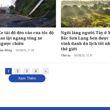
Xe tải đổ đèo vào cua tốc độ
Ngôi làng người Tày ở 
cao lật ngang tông xe
Bắc Sơn Lạng Sơn được
ngược chiều
vinh danh du lịch tốt n
thế giới
iao thông
04/08/26, 21:03
Thời sự
04/08/26, 12:47
1
2
3
4
»
Xem Thêm