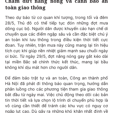
Chấm dứt nắng nóng và cảnh báo an
toàn giao thông
Theo dự báo từ cơ quan khí tượng, trong tối và đêm
28/5, Thủ đô có thể tiếp tục đón những đợt mưa
dông cục bộ. Người dân được khuyến cáo hạn chế di
chuyển qua các điểm ngập sâu và cần đặc biệt chú ý
an toàn khi lưu thông trong điều kiện thời tiết cực
đoan. Tuy nhiên, trận mưa này cũng mang lại tín hiệu
tích cực khi giúp nền nhiệt giảm mạnh sau chuỗi ngày
oi bức. Từ ngày 29/5, đợt nắng nóng gay gắt kéo dài
tại miền Bắc sẽ chính thức kết thúc, mang lại bầu
không khí dịu mát hơn cho người dân.
Để đảm bảo trật tự và an toàn, Công an thành phố
Hà Nội đã phát đi thông báo quan trọng, hướng dẫn
phân luồng cho các phương tiện tham gia giao thông
bắt đầu từ ngày mai. Việc chủ động theo dõi các bản
tin thời tiết và lựa chọn lộ trình di chuyển phù hợp là
vô cùng cần thiết để tránh các khu vực có nguy cơ
ngập lụt cao. Dù gây ra những khó khăn nhất định về