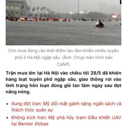
Cơn mưa đúng vào thời điểm tan tầm khiến nhiều tuyến
phố ở Hà Nội ngập sâu. (Ảnh: Chụp màn hình báo
Cafef).
Trận mưa lớn tại Hà Nội vào chiều tối 28/5 đã khiến
hàng loạt tuyến phố ngập sâu, giao thông rơi vào
tình trạng hỗn loạn đúng giờ tan tầm ngay sau đợt
nắng nóng.
Xung đột Iran: Mỹ đối mặt gánh nặng ngân sách và
thách thức quân sự
Không kích Iran: Mỹ phá hủy trạm điều khiển UAV
tại Bandar Abbas