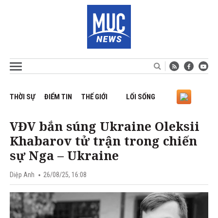
THỜI SỰ
ĐIỂM TIN
THẾ GIỚI
LỐI SỐNG
VĐV bắn súng Ukraine Oleksii
Khabarov tử trận trong chiến
sự Nga – Ukraine
Diệp Anh
26/08/25, 16:08