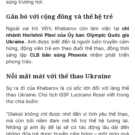
súng trường hơi.
Gắn bó với cộng đồng và thế hệ trẻ
Ngoài vai trò VĐV, Khabarov còn làm việc tại
chi
nhánh Horishni Plavi của Ủy ban Olympic Quốc gia
Ukraine
. Anh được biết đến là người luôn truyền cảm
hứng, động viên trẻ em theo đuổi thể thao, đồng thời
sáng lập
CLB bắn súng Phoenix
nhằm phát triển
phong trào.
Nỗi mất mát với thể thao Ukraine
Sự ra đi của Khabarov là cú sốc lớn đối với làng thể
thao Ukraine. Chủ tịch ISSF Lucicano Rossi viết trong
thư chia buồn:
“Oleksii không chỉ được nhớ đến vì tình yêu thể thao,
mà còn bởi niềm đam mê hỗ trợ thế hệ tương lai.
Những gì anh ấy để lại sẽ có tác động lâu dài đến
những đứa trẻ được truyền cảm hứng – một món quà