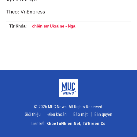
Theo: VnExpress
Từ Khóa:
chiến sự Ukraine - Nga
© 2026 MUC News. All Rights Reserved.
Giới thiệu
Điều khoản
Bảo mật
Bản quyền
Liên kết:
KhoeTuNhien.Net
,
TWGreen.Co