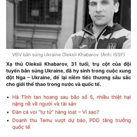
VĐV bắn súng Ukraine Oleksii Khabarov. (Ảnh: ISSF)
Xạ thủ Oleksii Khabarov, 31 tuổi, trụ cột của đội
tuyển bắn súng Ukraine, đã hy sinh trong cuộc xung
đột Nga – Ukraine, để lại niềm tiếc thương sâu sắc
cho giới thể thao trong nước và quốc tế.
Hà Tĩnh tan hoang sau bão số 5, nhiều thiệt hại
nặng nề về người và tài sản
Đàn cá voi “tự tử” hàng loạt – Vì sao?
Doanh thu Temu vượt dự báo, PDD tăng trưởng
quốc tế