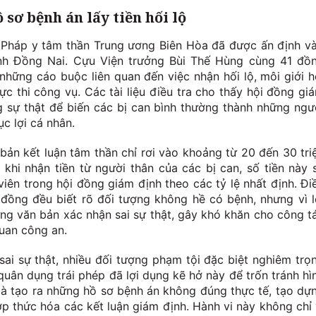
sơ bệnh án lấy tiền hối lộ
ện Pháp y tâm thần Trung ương Biên Hòa đã được ấn định v
ỉnh Đồng Nai. Cựu Viện trưởng Bùi Thế Hùng cùng 41 đồ
những cáo buộc liên quan đến việc nhận hối lộ, môi giới h
ực thi công vụ. Các tài liệu điều tra cho thấy hội đồng gi
g sự thật để biến các bị can bình thường thành những ngư
c lợi cá nhân.
bản kết luận tâm thần chỉ rơi vào khoảng từ 20 đến 30 tri
khi nhận tiền từ người thân của các bị can, số tiền này 
iên trong hội đồng giám định theo các tỷ lệ nhất định. Đi
 đồng đều biết rõ đối tượng không hề có bệnh, nhưng vì l
ững văn bản xác nhận sai sự thật, gây khó khăn cho công t
quan công an.
sai sự thật, nhiều đối tượng phạm tội đặc biệt nghiêm trọ
quân dụng trái phép đã lợi dụng kẽ hở này để trốn tránh hì
là tạo ra những hồ sơ bệnh án không đúng thực tế, tạo dự
ợp thức hóa các kết luận giám định. Hành vi này không chỉ 