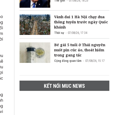
Thế giới
07/08/26, 18:25
ào
Vành đai 1 Hà Nội chạy đua
thông tuyến trước ngày Quốc
ng
khánh
ối
ám
Thời sự
07/08/26, 17:34
ời
Bé gái 5 tuổi ở Thái nguyên
nuốt pin cúc áo, thoát hiểm
trong gang tấc
ệu
sẽ
Cộng đồng quan tâm
07/08/26, 15:17
ều
ợi
ác
KẾT NỐI MUC NEWS
ng
nh
ng
vi