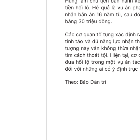
Hùng làm chủ tịch ban hành kế
tiền hối lộ. Hệ quả là vụ án p
nhận bản án 16 năm tù, sau đ
bằng 30 triệu đồng.
Các cơ quan tố tụng xác định 
tỉnh táo và đủ năng lực nhận th
tượng này vẫn không thừa nhận
tìm cách thoát tội. Hiện tại, c
đưa hối lộ trong một vụ án tác
đối với những ai có ý định trục
Theo: Báo Dân trí