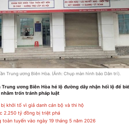
ần Trung ương Biên Hòa. (Ảnh: Chụp màn hình báo Dân trí).
n Trung ương Biên Hòa hé lộ đường dây nhận hối lộ để bi
 nhằm trốn tránh pháp luật
ị khởi tố vì giả danh cán bộ và thi hộ
 2.250 tỷ đồng bị triệt phá
g toàn tuyến vào ngày 19 tháng 5 năm 2026