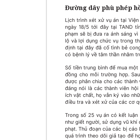
Đường dây phù phép hồ 
Lịch trình xét xử vụ án tại Vi
ngày 18/5 tới đây tại TAND t
phạm sẽ bị đưa ra ánh sáng vì 
lộ và lợi dụng chức vụ trong th
định tại đây đã cố tình bẻ con
có bệnh lý về tâm thần nhằm trụ
Số tiền trung bình để mua một 
đồng cho mỗi trường hợp. Sau 
được phân chia cho các thành v
đáng nói là các thành viên hội
ích vật chất, họ vẫn ký vào nh
điều tra và xét xử của các cơ 
Trong số 25 vụ án có kết luận 
như giết người, sử dụng vũ khí 
phạt. Thủ đoạn của các bị cáo 
quá trình theo dõi giả tạo để h