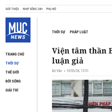
GIỚI THIỆU
NHỊP SỐNG 24H
PHỤ NỮ
THỜI SỰ
PHÁP LUẬT
Viện tâm thần B
TRANG CHỦ
luận giả
THỜI SỰ
Đỗ Vân
10/05/26, 13:51
THẾ GIỚI
ĐỜI SỐNG
GIẢI TRÍ