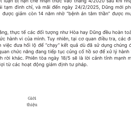
t luận bị hạn chế nhận thức vào tháng 4/2020 sau khi nh
hải tạm đình chỉ, và mãi đến ngày 24/2/2025, Dũng mới ph
ó được giảm còn 14 năm nhờ “bệnh án tâm thần” được m
rằng, thực tế các đối tượng như Hòa hay Dũng đều hoàn to
ức hành vi của mình. Tuy nhiên, tại cơ quan điều tra, các đ
 việc đưa hối lộ để “chạy” kết quả dù đã sử dụng chúng 
ơ quan chức năng đang tiếp tục củng cố hồ sơ để xử lý hành 
h rời khác. Phiên tòa ngày 18/5 sẽ là lời cảnh tỉnh mạnh 
 lợi từ các hoạt động giám định tư pháp.