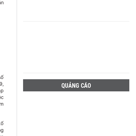
ắn
số
9,
QUẢNG CÁO
áp
ệc
ểm
tố
ng