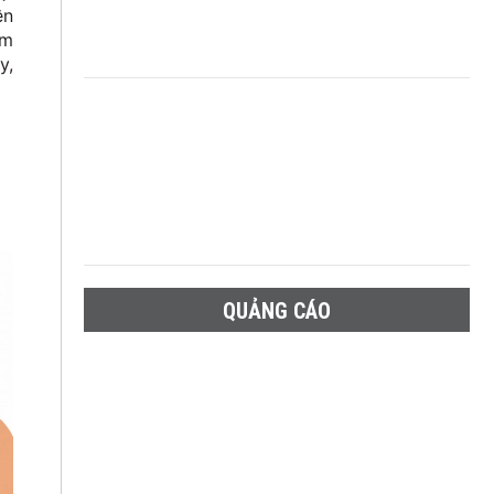
ên
ám
y,
QUẢNG CÁO