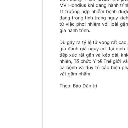
MV Hondius khi đang hành trình
11 trường hợp nhiễm bệnh đượ
đang trong tình trạng nguy kịc
từ việc phơi nhiễm với loài gặ
gia hành trình.
Dù gây ra tỷ lệ tử vong rất ca
gia đánh giá nguy cơ đại dịch 
tiếp xúc rất gần và kéo dài, k
nhiên, Tổ chức Y tế Thế giới 
ca bệnh và duy trì các biện p
vật gặm nhấm.
Theo: Báo Dân trí