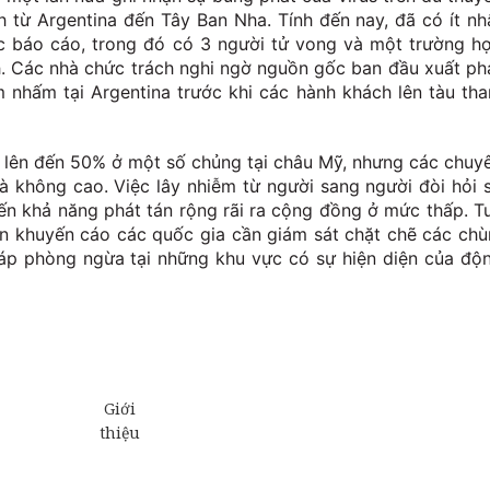
 từ Argentina đến Tây Ban Nha. Tính đến nay, đã có ít nh
c báo cáo, trong đó có 3 người tử vong và một trường h
h. Các nhà chức trách nghi ngờ nguồn gốc ban đầu xuất ph
m nhấm tại Argentina trước khi các hành khách lên tàu th
o, lên đến 50% ở một số chủng tại châu Mỹ, nhưng các chuy
là không cao. Việc lây nhiễm từ người sang người đòi hỏi 
hiến khả năng phát tán rộng rãi ra cộng đồng ở mức thấp. T
vẫn khuyến cáo các quốc gia cần giám sát chặt chẽ các ch
háp phòng ngừa tại những khu vực có sự hiện diện của độ