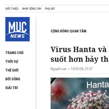
GIỚI THIỆU
NHỊP SỐNG 24H
PHỤ NỮ
CỘNG ĐỒNG QUAN TÂM
Virus Hanta và
TRANG CHỦ
suốt hơn bảy th
THỜI SỰ
Nguyễn Lan
13/05/26, 21:07
THẾ GIỚI
ĐỜI SỐNG
GIẢI TRÍ