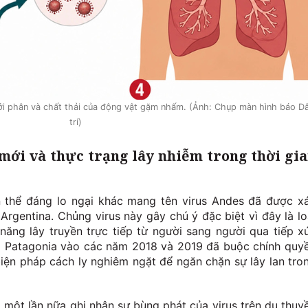
với phân và chất thải của động vật gặm nhấm. (Ảnh: Chụp màn hình báo D
trí)
mới và thực trạng lây nhiễm trong thời gi
 thể đáng lo ngại khác mang tên virus Andes đã được x
Argentina. Chủng virus này gây chú ý đặc biệt vì đây là lo
năng lây truyền trực tiếp từ người sang người qua tiếp x
g Patagonia vào các năm 2018 và 2019 đã buộc chính quy
iện pháp cách ly nghiêm ngặt để ngăn chặn sự lây lan tro
 một lần nữa ghi nhận sự bùng phát của virus trên du thuy