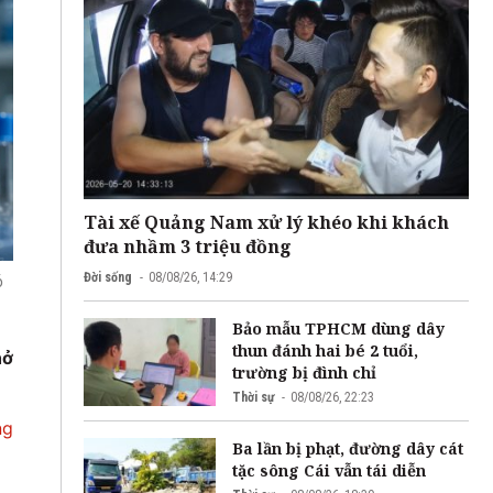
Tài xế Quảng Nam xử lý khéo khi khách
đưa nhầm 3 triệu đồng
Đời sống
08/08/26, 14:29
ó
Bảo mẫu TPHCM dùng dây
thun đánh hai bé 2 tuổi,
hở
trường bị đình chỉ
Thời sự
08/08/26, 22:23
ng
Ba lần bị phạt, đường dây cát
tặc sông Cái vẫn tái diễn