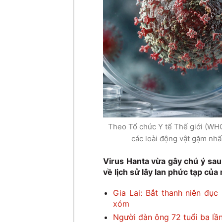
Theo Tổ chức Y tế Thế giới (WHO)
các loài động vật gặm nhấ
Virus Hanta vừa gây chú ý sau
về lịch sử lây lan phức tạp c
Gia Lai: Bắt thanh niên đục
xóm
Người đàn ông 72 tuổi ba lầ