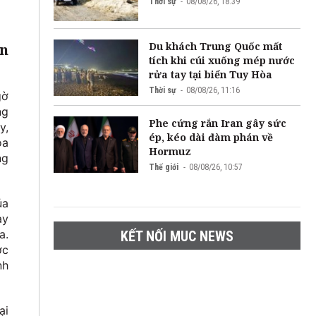
Thời sự
08/08/26, 18:39
Du khách Trung Quốc mất
ển
tích khi cúi xuống mép nước
rửa tay tại biển Tuy Hòa
Thời sự
08/08/26, 11:16
gờ
ng
Phe cứng rắn Iran gây sức
y,
ép, kéo dài đàm phán về
oa
Hormuz
ng
Thế giới
08/08/26, 10:57
ủa
ày
a.
KẾT NỐI MUC NEWS
ớc
nh
ại