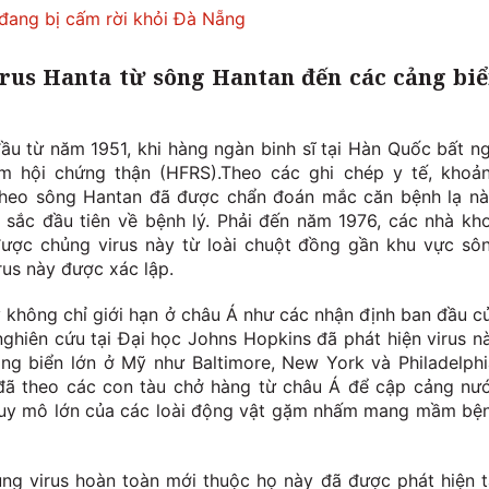
 đang bị cấm rời khỏi Đà Nẵng
irus Hanta từ sông Hantan đến các cảng bi
 đầu từ năm 1951, khi hàng ngàn binh sĩ tại Hàn Quốc bất n
m hội chứng thận (HFRS).Theo các ghi chép y tế, khoả
theo sông Hantan đã được chẩn đoán mắc căn bệnh lạ nà
sắc đầu tiên về bệnh lý. Phải đến năm 1976, các nhà kh
được chủng virus này từ loài chuột đồng gần khu vực sô
rus này được xác lập.
 không chỉ giới hạn ở châu Á như các nhận định ban đầu c
ghiên cứu tại Đại học Johns Hopkins đã phát hiện virus n
ảng biển lớn ở Mỹ như Baltimore, New York và Philadelphi
 đã theo các con tàu chở hàng từ châu Á để cập cảng nư
quy mô lớn của các loài động vật gặm nhấm mang mầm bệ
g virus hoàn toàn mới thuộc họ này đã được phát hiện t