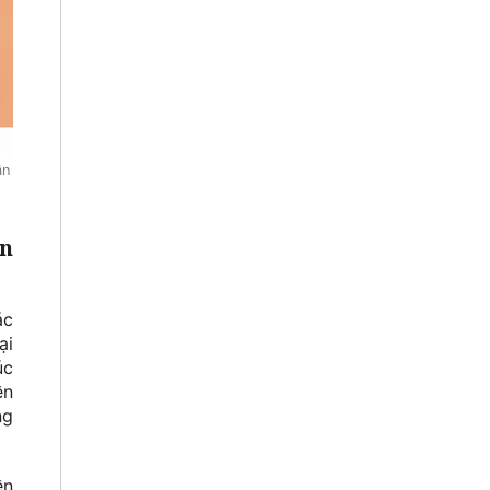
ân
an
ác
ại
úc
ền
ng
ền