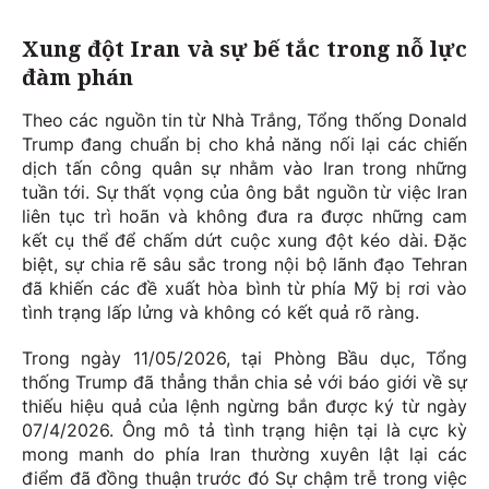
Xung đột Iran và sự bế tắc trong nỗ lực
đàm phán
Theo các nguồn tin từ Nhà Trắng, Tổng thống Donald
Trump đang chuẩn bị cho khả năng nối lại các chiến
dịch tấn công quân sự nhằm vào Iran trong những
tuần tới. Sự thất vọng của ông bắt nguồn từ việc Iran
liên tục trì hoãn và không đưa ra được những cam
kết cụ thể để chấm dứt cuộc xung đột kéo dài. Đặc
biệt, sự chia rẽ sâu sắc trong nội bộ lãnh đạo Tehran
đã khiến các đề xuất hòa bình từ phía Mỹ bị rơi vào
tình trạng lấp lửng và không có kết quả rõ ràng.
Trong ngày 11/05/2026, tại Phòng Bầu dục, Tổng
thống Trump đã thẳng thắn chia sẻ với báo giới về sự
thiếu hiệu quả của lệnh ngừng bắn được ký từ ngày
07/4/2026. Ông mô tả tình trạng hiện tại là cực kỳ
mong manh do phía Iran thường xuyên lật lại các
điểm đã đồng thuận trước đó Sự chậm trễ trong việc