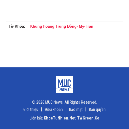
Từ Khóa:
Khủng hoảng Trung Đông- Mỹ- Iran
© 2026 MUC News. All Rights Reserved.
Giới thiệu
Điều khoản
Bảo mật
Bản quyền
Liên kết:
KhoeTuNhien.Net
,
TWGreen.Co