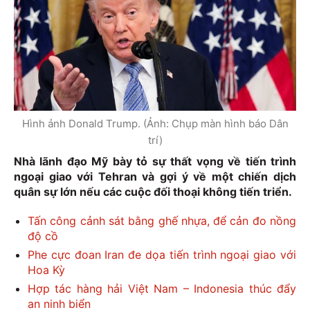
Hình ảnh Donald Trump. (Ảnh: Chụp màn hình báo Dân
trí)
Nhà lãnh đạo Mỹ bày tỏ sự thất vọng về tiến trình
ngoại giao với Tehran và gợi ý về một chiến dịch
quân sự lớn nếu các cuộc đối thoại không tiến triển.
Tấn công cảnh sát bằng ghế nhựa, để cản đo nồng
độ cồ
Phe cực đoan Iran đe dọa tiến trình ngoại giao với
Hoa Kỳ
Hợp tác hàng hải Việt Nam – Indonesia thúc đẩy
an ninh biển