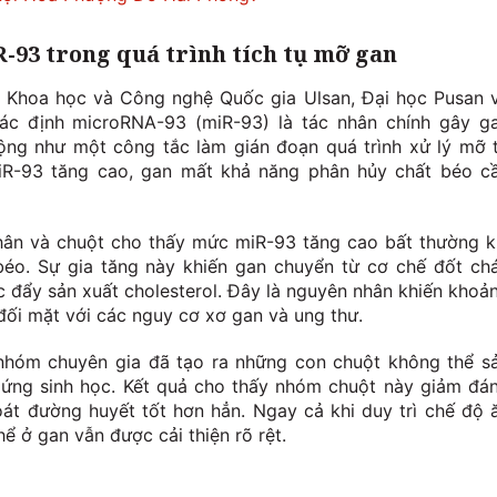
R-93 trong quá trình tích tụ mỡ gan
n Khoa học và Công nghệ Quốc gia Ulsan, Đại học Pusan 
ác định microRNA-93 (miR-93) là tác nhân chính gây g
ộng như một công tắc làm gián đoạn quá trình xử lý mỡ 
iR-93 tăng cao, gan mất khả năng phân hủy chất béo c
hân và chuột cho thấy mức miR-93 tăng cao bất thường k
béo. Sự gia tăng này khiến gan chuyển từ cơ chế đốt ch
úc đẩy sản xuất cholesterol. Đây là nguyên nhân khiến khoả
đối mặt với các nguy cơ xơ gan và ung thư.
nhóm chuyên gia đã tạo ra những con chuột không thể s
 ứng sinh học. Kết quả cho thấy nhóm chuột này giảm đá
oát đường huyết tốt hơn hẳn. Ngay cả khi duy trì chế độ 
hể ở gan vẫn được cải thiện rõ rệt.