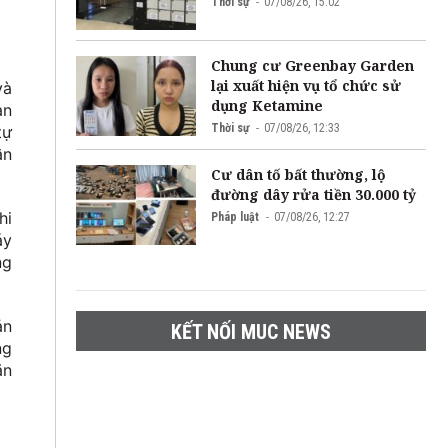
Thời sự
07/08/26, 15:02
Chung cư Greenbay Garden
lại xuất hiện vụ tổ chức sử
và
dụng Ketamine
an
Thời sự
07/08/26, 12:33
tự
ần
Cư dân tố bất thường, lộ
đường dây rửa tiền 30.000 tỷ
hi
Pháp luật
07/08/26, 12:27
áy
ng
ản
KẾT NỐI MUC NEWS
ng
ăn