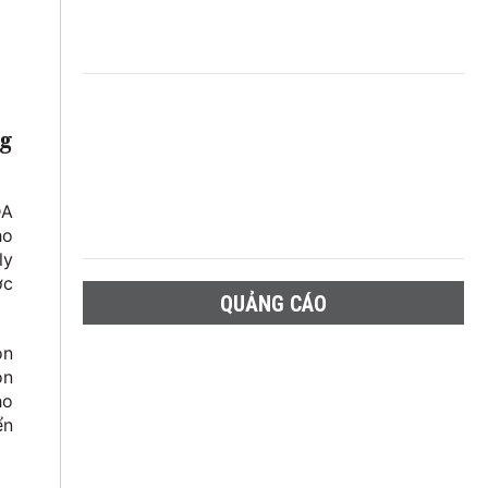
ng
DA
ho
ly
ợc
QUẢNG CÁO
on
on
ho
ển