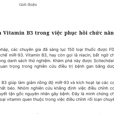
a Vitamin B3 trong việc phục hồi chức nă
 pháp, các chuyên gia đã sàng lục 150 loại thuốc được F
chế miR-93. Vitamin B3, hay còn gọi là niacin, bất ngờ c
trong danh sách thử nghiệm. Khám phá này được Scitechdai
quan trọng trong nghiên cứu điều trị bệnh gan bằng dư
n B3 giúp làm giảm nồng độ miR-93 và kích hoạt lại các c
ất béo. Nhóm nghiên cứu khẳng định việc điều chỉnh c
uyết tận gốc nguyên nhân gây bệnh. Đây là minh chứng c
oại vitamin quen thuộc trong việc điều chỉnh rối loạn chuy