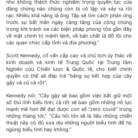
như không thách thức nghiêm trọng quyền lực của
đảng chừng nào chúng còn bị cô lập và xảy ra rời
rạc. Nhiều khả năng là ông Tập sẽ tìm cách phản ứng
trước sự bất mãn ngày càng tăng của công chúng
trong khi tránh xa các biện pháp phong tỏa gần đây
về mặt chính trị mệnh lệnh, về bản chất là đổ lỗi cho
các quan chức cấp tỉnh và địa phương.”
Scott Kennedy, cố vấn cấp cao và chủ tịch ủy thác về
kinh doanh và kinh tế Trung Quốc tại Trung tâm
Nghiên cứu Chiến lược & Quốc tế, cho biết chính
quyền có thể sẽ đáp trả “bằng sự kết hợp của cây
gậy và củ cà rốt”.
Kennedy nói: “Cây gậy sẽ bao gồm việc bắt giữ một
số thủ lĩnh biểu tình; cà rốt sẽ bao gồm những nỗ lực
mạnh mẽ hơn để đạt được con số “zero covid” trong
những tháng tới,”. “Câu hỏi lớn sẽ là liệu những chiến
thuật này có đủ xoa dịu những người biểu tình để họ
ngừng biểu tình hay không.”