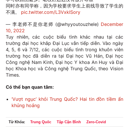
同时亦有同学称，因为学校要求学生上前线导致了学生的
不满。
pic.twitter.com/L3VxkISory
— 李老师不是你老师 (@whyyoutouzhele)
December
10, 2022
Tuy nhiên, các cuộc biểu tình khác nhau tại các
trường đại học khắp Đại Lục vẫn tiếp diễn. Vào ngày
4, 5, 6 và 7/12, các cuộc biểu tình trong khuôn viên
trường học đã diễn ra tại Đại học Vũ Hán, Đại học
Công nghệ Nam Kinh, Đại học Y khoa An Huy và Đại
học Khoa học và Công nghệ Trung Quốc, theo Vision
Times.
Có thể bạn quan tâm:
‘Vượt ngục’ khỏi Trung Quốc? Hai tin đồn tiềm ẩn
khủng hoảng
Từ Khóa:
Trung Quốc
Tập Cận Bình
Zero-Covid