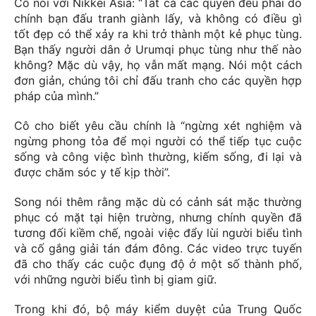
Cô nói với Nikkei Asia: “Tất cả các quyền đều phải do
chính bạn đấu tranh giành lấy, và không có điều gì
tốt đẹp có thể xảy ra khi trở thành một kẻ phục tùng.
Bạn thấy người dân ở Urumqi phục tùng như thế nào
không? Mặc dù vậy, họ vẫn mất mạng. Nói một cách
đơn giản, chúng tôi chỉ đấu tranh cho các quyền hợp
pháp của mình.”
Cô cho biết yêu cầu chính là “ngừng xét nghiệm và
ngừng phong tỏa để mọi người có thể tiếp tục cuộc
sống và công việc bình thường, kiếm sống, đi lại và
được chăm sóc y tế kịp thời”.
Song nói thêm rằng mặc dù có cảnh sát mặc thường
phục có mặt tại hiện trường, nhưng chính quyền đã
tương đối kiềm chế, ngoài việc đẩy lùi người biểu tình
và cố gắng giải tán đám đông. Các video trực tuyến
đã cho thấy các cuộc đụng độ ở một số thành phố,
với những người biểu tình bị giam giữ.
Trong khi đó, bộ máy kiểm duyệt của Trung Quốc