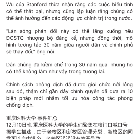
Wu của Stanford thừa nhận rằng các cuộc biểu tình
có thể thất bại, nhưng cũng lập luận rằng chúng có
thể ảnh hưởng đến các động lực chính trị trong nước.
“Làn sóng phản đối này có thể lắng xuống nếu
ĐCSTQ nhượng bộ đáng kể, nhưng đồng thời, mô
hình tương tác 30 năm giữa người dân và chính phủ
sẽ thay đổi,” ông nói.
Dân chúng đã kiềm chế trong 30 năm qua, nhưng họ
có thể không làm như vậy trong tương lai.
Chính sách phòng dịch đã được giới chức nới lỏng
sau đó, thậm chí gần đây chính quyền đã đưa ra 10
biện pháp mới nhằm tối ưu hóa công tác phòng
chống dịch.
重庆医科大学 事件汇总
12月10日晚 重庆医科大学的学生们聚集在校门口喊口号
据学生描述，由于老校区和新校区管理分裂，新校区的同
学可以自由返乡。老校区迟迟没有放开导致