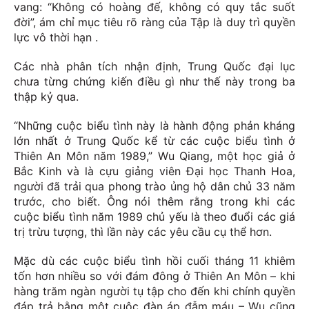
vang: “Không có hoàng đế, không có quy tắc suốt
đời”, ám chỉ mục tiêu rõ ràng của Tập là duy trì quyền
lực vô thời hạn .
Các nhà phân tích nhận định, Trung Quốc đại lục
chưa từng chứng kiến điều gì như thế này trong ba
thập kỷ qua.
“Những cuộc biểu tình này là hành động phản kháng
lớn nhất ở Trung Quốc kể từ các cuộc biểu tình ở
Thiên An Môn năm 1989,” Wu Qiang, một học giả ở
Bắc Kinh và là cựu giảng viên Đại học Thanh Hoa,
người đã trải qua phong trào ủng hộ dân chủ 33 năm
trước, cho biết. Ông nói thêm rằng trong khi các
cuộc biểu tình năm 1989 chủ yếu là theo đuổi các giá
trị trừu tượng, thì lần này các yêu cầu cụ thể hơn.
Mặc dù các cuộc biểu tình hồi cuối tháng 11 khiêm
tốn hơn nhiều so với đám đông ở Thiên An Môn – khi
hàng trăm ngàn người tụ tập cho đến khi chính quyền
đáp trả bằng một cuộc đàn áp đẫm máu – Wu cũng