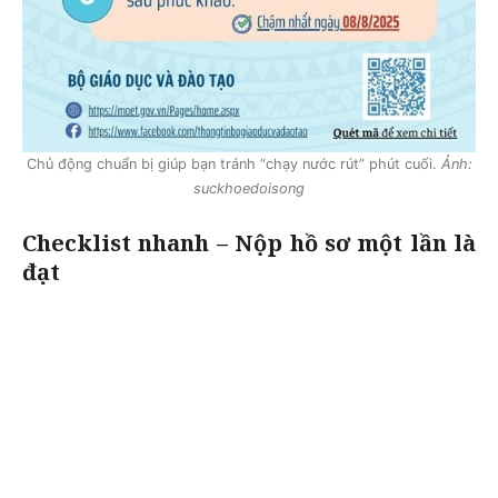
Chủ động chuẩn bị giúp bạn tránh “chạy nước rút” phút cuối.
Ảnh:
suckhoedoisong
Checklist nhanh – Nộp hồ sơ một lần là
x
đạt
Phiếu đăng ký dự thi (điền đủ thông tin).
CMND/CCCD bản photo công chứng.