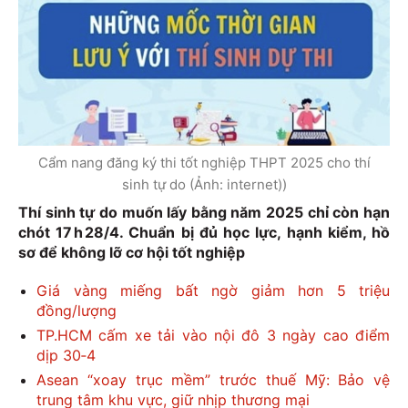
Cẩm nang đăng ký thi tốt nghiệp THPT 2025 cho thí
sinh tự do (Ảnh: internet))
Thí sinh tự do muốn lấy bằng năm 2025 chỉ còn hạn
chót 17 h 28/4. Chuẩn bị đủ học lực, hạnh kiểm, hồ
sơ để không lỡ cơ hội tốt nghiệp
Giá vàng miếng bất ngờ giảm hơn 5 triệu
đồng/lượng
TP.HCM cấm xe tải vào nội đô 3 ngày cao điểm
dịp 30‑4
Asean “xoay trục mềm” trước thuế Mỹ: Bảo vệ
trung tâm khu vực, giữ nhịp thương mại