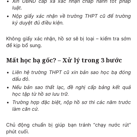
Xin UBND cấp xã xác nhận chấp hành tốt pháp
luật.
Nộp giấy xác nhận về trường THPT cũ để trường
ký duyệt đủ điều kiện.
Không giấy xác nhận, hồ sơ sẽ bị loại – kiểm tra sớm
để kịp bổ sung.
Mất học bạ gốc? – Xử lý trong 3 bước
Liên hệ trường THPT cũ xin bản sao học bạ đóng
dấu đỏ.
Nếu bản sao thất lạc, đề nghị cấp bảng kết quả
học tập từ hồ sơ lưu trữ.
Trường hợp đặc biệt, nộp hồ sơ thi các năm trước
làm căn cứ.
Chủ động chuẩn bị giúp bạn tránh “chạy nước rút”
phút cuối.