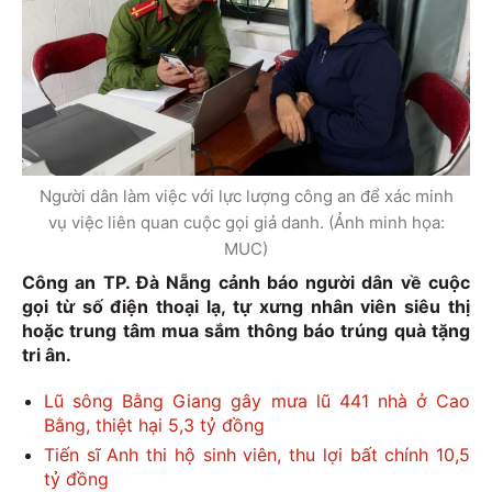
Người dân làm việc với lực lượng công an để xác minh
vụ việc liên quan cuộc gọi giả danh. (Ảnh minh họa:
MUC)
Công an TP. Đà Nẵng cảnh báo người dân về cuộc
gọi từ số điện thoại lạ, tự xưng nhân viên siêu thị
hoặc trung tâm mua sắm thông báo trúng quà tặng
tri ân.
Lũ sông Bằng Giang gây mưa lũ 441 nhà ở Cao
Bằng, thiệt hại 5,3 tỷ đồng
Tiến sĩ Anh thi hộ sinh viên, thu lợi bất chính 10,5
tỷ đồng