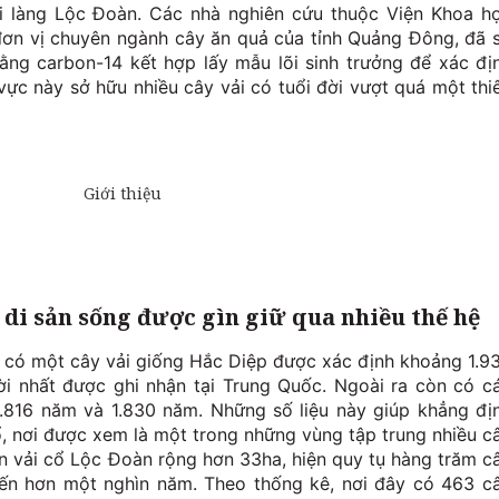
ại làng Lộc Đoàn. Các nhà nghiên cứu thuộc Viện Khoa h
đơn vị chuyên ngành cây ăn quả của tỉnh Quảng Đông, đã 
ng carbon-14 kết hợp lấy mẫu lõi sinh trưởng để xác đị
 vực này sở hữu nhiều cây vải có tuổi đời vượt quá một thi
i di sản sống được gìn giữ qua nhiều thế hệ
n có một cây vải giống Hắc Diệp được xác định khoảng 1.9
đời nhất được ghi nhận tại Trung Quốc. Ngoài ra còn có c
1.816 năm và 1.830 năm. Những số liệu này giúp khẳng đị
cổ, nơi được xem là một trong những vùng tập trung nhiều c
n vải cổ Lộc Đoàn rộng hơn 33ha, hiện quy tụ hàng trăm c
đến hơn một nghìn năm. Theo thống kê, nơi đây có 463 c