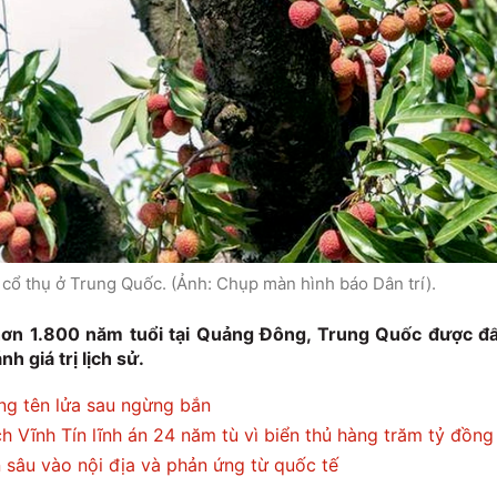
 cổ thụ ở Trung Quốc. (Ảnh: Chụp màn hình báo Dân trí).
hơn 1.800 năm tuổi tại Quảng Đông, Trung Quốc được đ
h giá trị lịch sử.
óng tên lửa sau ngừng bắn
ch Vĩnh Tín lĩnh án 24 năm tù vì biển thủ hàng trăm tỷ đồng
n sâu vào nội địa và phản ứng từ quốc tế