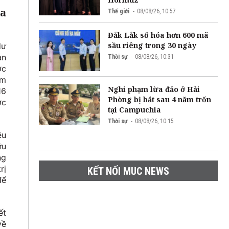
oa
Thế giới
08/08/26, 10:57
Đắk Lắk số hóa hơn 600 mã
sầu riêng trong 30 ngày
dư
àn
Thời sự
08/08/26, 10:31
ợc
óm
Nghi phạm lừa đảo ở Hải
16
Phòng bị bắt sau 4 năm trốn
ợc
tại Campuchia
Thời sự
08/08/26, 10:15
ều
ữu
ng
rị
KẾT NỐI MUC NEWS
để
ết
về