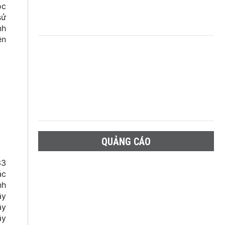
ọc
sử
nh
ên
QUẢNG CÁO
33
ác
nh
ây
ây
ây