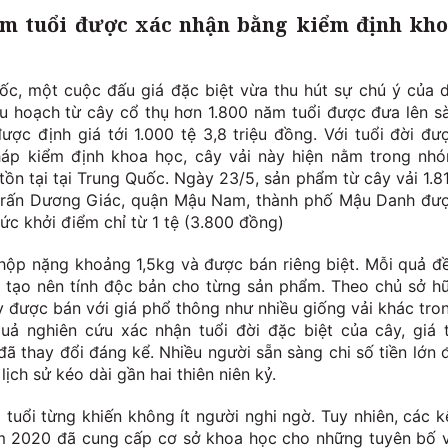
năm tuổi được xác nhận bằng kiểm định kh
ốc, một cuộc đấu giá đặc biệt vừa thu hút sự chú ý của 
hu hoạch từ cây cổ thụ hơn 1.800 năm tuổi được đưa lên s
ợc định giá tới 1.000 tệ 3,8 triệu đồng. Với tuổi đời đư
áp kiểm định khoa học, cây vải này hiện nằm trong nh
tồn tại tại Trung Quốc. Ngày 23/5, sản phẩm từ cây vải 1.8
ị trấn Dương Giác, quận Mậu Nam, thành phố Mậu Danh đư
ức khởi điểm chỉ từ 1 tệ (3.800 đồng)
hộp nặng khoảng 1,5kg và được bán riêng biệt. Mỗi quả đ
 tạo nên tính độc bản cho từng sản phẩm. Theo chủ sở h
ày được bán với giá phổ thông như nhiều giống vải khác tro
quả nghiên cứu xác nhận tuổi đời đặc biệt của cây, giá t
ã thay đổi đáng kể. Nhiều người sẵn sàng chi số tiền lớn 
 lịch sử kéo dài gần hai thiên niên kỷ.
 tuổi từng khiến không ít người nghi ngờ. Tuy nhiên, các k
m 2020 đã cung cấp cơ sở khoa học cho những tuyên bố 