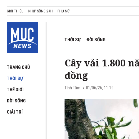
GIỚI THIỆU
NHỊP SỐNG 24H
PHỤ NỮ
THỜI SỰ
ĐỜI SỐNG
Cây vải 1.800 n
TRANG CHỦ
đồng
THỜI SỰ
Tịnh Tâm
01/06/26, 11:19
THẾ GIỚI
ĐỜI SỐNG
GIẢI TRÍ