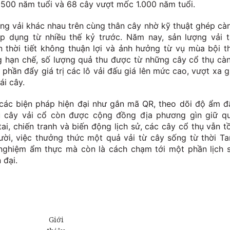
n 500 năm tuổi và 68 cây vượt mốc 1.000 năm tuổi.
ng vải khác nhau trên cùng thân cây nhờ kỹ thuật ghép cà
 dụng từ nhiều thế kỷ trước. Năm nay, sản lượng vải t
thời tiết không thuận lợi và ảnh hưởng từ vụ mùa bội t
g hạn chế, số lượng quả thu được từ những cây cổ thụ cà
phần đẩy giá trị các lô vải đấu giá lên mức cao, vượt xa g
ái cây.
các biện pháp hiện đại như gắn mã QR, theo dõi độ ẩm đ
u cây vải cổ còn được cộng đồng địa phương gìn giữ q
 tai, chiến tranh và biến động lịch sử, các cây cổ thụ vẫn t
gười, việc thưởng thức một quả vải từ cây sống từ thời T
 nghiệm ẩm thực mà còn là cách chạm tới một phần lịch 
 đại.