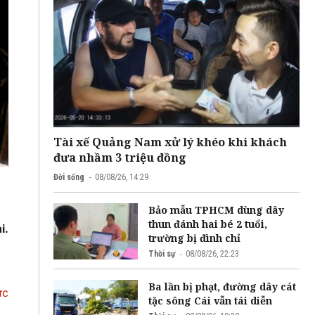
Tài xế Quảng Nam xử lý khéo khi khách
đưa nhầm 3 triệu đồng
Đời sống
08/08/26, 14:29
Bảo mẫu TPHCM dùng dây
thun đánh hai bé 2 tuổi,
i.
trường bị đình chỉ
Thời sự
08/08/26, 22:23
Ba lần bị phạt, đường dây cát
ức
tặc sông Cái vẫn tái diễn