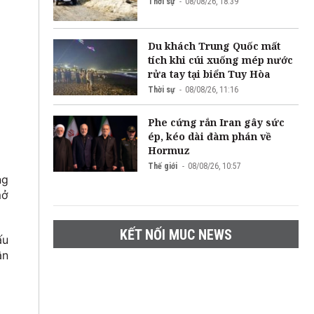
Thời sự
08/08/26, 18:39
Du khách Trung Quốc mất
tích khi cúi xuống mép nước
rửa tay tại biển Tuy Hòa
Thời sự
08/08/26, 11:16
Phe cứng rắn Iran gây sức
ép, kéo dài đàm phán về
Hormuz
Thế giới
08/08/26, 10:57
ng
mở
KẾT NỐI MUC NEWS
ấu
ân