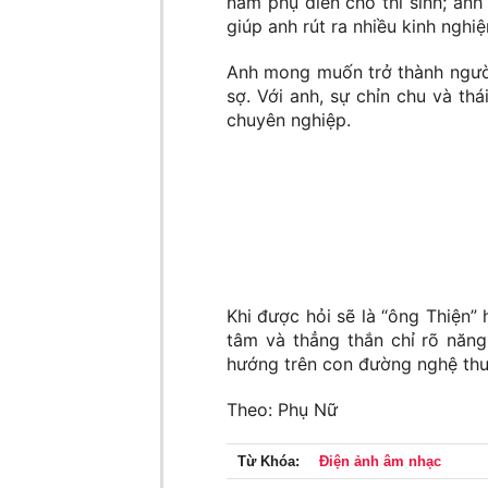
năm phụ diễn cho thí sinh; anh
giúp anh rút ra nhiều kinh nghi
Anh mong muốn trở thành người 
sợ. Với anh, sự chỉn chu và th
chuyên nghiệp.
Khi được hỏi sẽ là “ông Thiện”
tâm và thẳng thắn chỉ rõ năng
hướng trên con đường nghệ thu
Theo: Phụ Nữ
Từ Khóa:
Điện ảnh âm nhạc