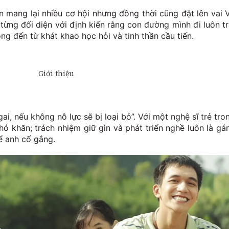
 mang lại nhiều cơ hội nhưng đồng thời cũng đặt lên vai 
từng đối diện với định kiến rằng con đường mình đi luôn tr
g đến từ khát khao học hỏi và tinh thần cầu tiến.
i, nếu không nỗ lực sẽ bị loại bỏ”. Với một nghệ sĩ trẻ tro
hó khăn; trách nhiệm giữ gìn và phát triển nghề luôn là gá
ể anh cố gắng.