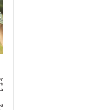
ây
về
sẽ
ều