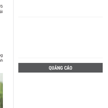
Võ
ải
ng
nh
QUẢNG CÁO