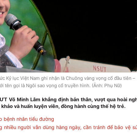
 Kỷ lục Việt Nam ghi nhận là Chuông vàng vọng cổ đầu tiên –
i tên gọi là Ngôi sao vọng cổ truyền hình. (Ảnh: Phụ Nữ)
T Võ Minh Lâm khẳng định bản thân, vượt qua hoài ngh
 khảo và huấn luyện viên, đồng hành cùng thế hệ trẻ.
o bệnh nhân tiểu đường
 nhiều người vẫn dùng hàng ngày, cần tránh để bảo vệ s