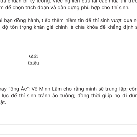
 đã chuẩn bị kỹ lưỡng. Việc nghiên cứu lại các mùa thi trư
ệm để chọn trích đoạn và dàn dựng phù hợp cho thí sinh.
bạn đồng hành, tiếp thêm niềm tin để thí sinh vượt qua n
ái độ tôn trọng khán giả chính là chìa khóa để khẳng định 
 hay “ông Ác”; Võ Minh Lâm cho rằng mình sẽ trung lập; cô
 lực để thí sinh tránh ảo tưởng; đồng thời giúp họ đi đú
ật.