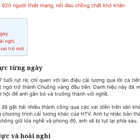
 620 người thiệt mạng, nỗi đau chồng chất khó khăn
ngày
ài nghi
vai trò mới
lực từng ngày
tuổi rụt rè; chỉ quen với làn điệu cải lương qua lời ca tiế
t ngờ trở thành Chuông vàng đầu tiên. Danh hiệu này đã 
 hội để anh gắn bó và trưởng thành với nghề.
ú đã gặt hái nhiều thành công qua các vai diễn trên sân kh
 chương trình cải lương khác của HTV. Anh tự nhắc bản th
không giữ lửa nghề và phong độ, anh sẽ bị tụt lại phía sau.
lực và hoài nghi