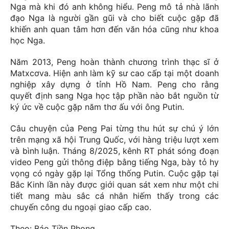
Nga mà khi đó anh không hiểu. Peng mô tả nhà lãnh
đạo Nga là người gần gũi và cho biết cuộc gặp đã
khiến anh quan tâm hơn đến văn hóa cũng như khoa
học Nga.
Năm 2013, Peng hoàn thành chương trình thạc sĩ ở
Matxcơva. Hiện anh làm kỹ sư cao cấp tại một doanh
nghiệp xây dựng ở tỉnh Hồ Nam. Peng cho rằng
quyết định sang Nga học tập phần nào bắt nguồn từ
ký ức về cuộc gặp năm thơ ấu với ông Putin.
Câu chuyện của Peng Pai từng thu hút sự chú ý lớn
trên mạng xã hội Trung Quốc, với hàng triệu lượt xem
và bình luận. Tháng 8/2025, kênh RT phát sóng đoạn
video Peng gửi thông điệp bằng tiếng Nga, bày tỏ hy
vọng có ngày gặp lại Tổng thống Putin. Cuộc gặp tại
Bắc Kinh lần này được giới quan sát xem như một chi
tiết mang màu sắc cá nhân hiếm thấy trong các
chuyến công du ngoại giao cấp cao.
Theo: Báo Tiền Phong