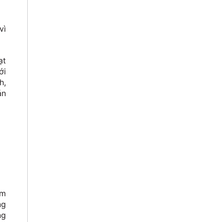
vì
ạt
ới
h,
án
àm
ng
ng