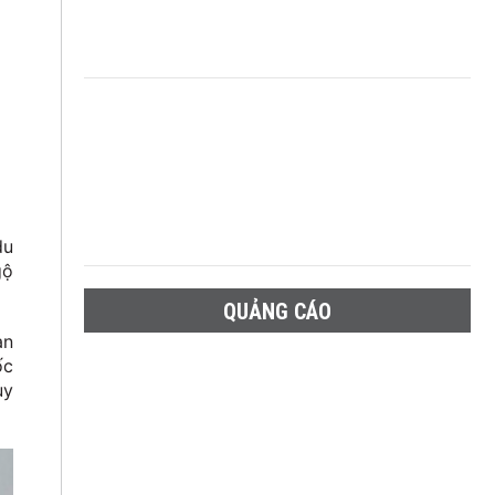
du
gộ
QUẢNG CÁO
an
ốc
uy