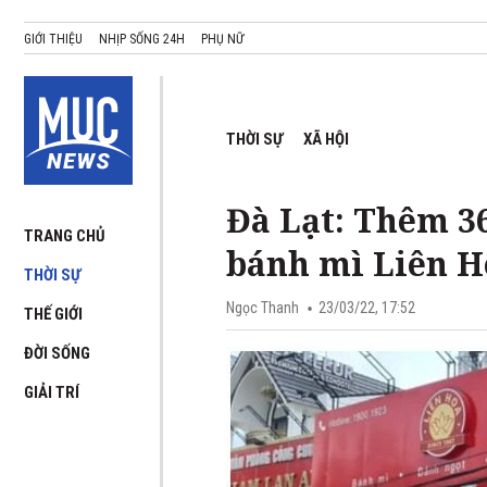
GIỚI THIỆU
NHỊP SỐNG 24H
PHỤ NỮ
THỜI SỰ
XÃ HỘI
Đà Lạt: Thêm 3
TRANG CHỦ
bánh mì Liên H
THỜI SỰ
Ngọc Thanh
23/03/22, 17:52
THẾ GIỚI
ĐỜI SỐNG
GIẢI TRÍ