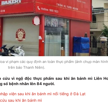
Hoa vi phạm các quy định an toàn thực phẩm (ảnh chụp màn hìn
trên báo Thanh Niên).
 cứu vì ngộ độc thực phẩm sau khi ăn bánh mì Liên H
ng số bệnh nhân lên 84 người.
hập viện sau khi ăn bánh mì nổi tiếng ở Đà Lạt
cứu sau khi ăn bánh mì