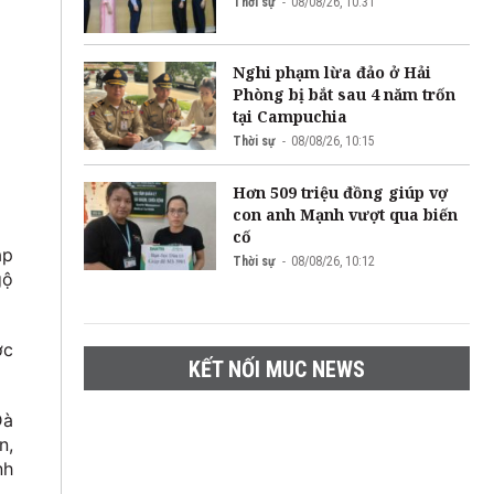
Thời sự
08/08/26, 10:31
Nghi phạm lừa đảo ở Hải
Phòng bị bắt sau 4 năm trốn
tại Campuchia
Thời sự
08/08/26, 10:15
Hơn 509 triệu đồng giúp vợ
con anh Mạnh vượt qua biến
cố
ập
Thời sự
08/08/26, 10:12
gộ
ợc
KẾT NỐI MUC NEWS
Đà
n,
nh