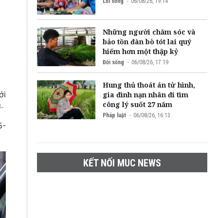
Lối sống
06/08/26, 19:14
Những người chăm sóc và
bảo tồn đàn bò tót lai quý
hiếm hơn một thập kỷ
Đời sống
06/08/26, 17:19
Hung thủ thoát án tử hình,
ới
gia đình nạn nhân đi tìm
công lý suốt 27 năm
.
Pháp luật
06/08/26, 16:13
5-
KẾT NỐI MUC NEWS