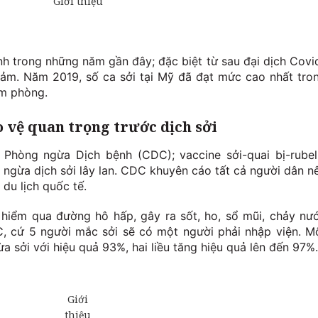
h trong những năm gần đây; đặc biệt từ sau đại dịch Covi
giảm. Năm 2019, số ca sởi tại Mỹ đã đạt mức cao nhất tro
êm phòng.
o vệ quan trọng trước dịch sởi
Phòng ngừa Dịch bệnh (CDC); vaccine sởi-quai bị-rubel
 ngừa dịch sởi lây lan. CDC khuyên cáo tất cả người dân n
 du lịch quốc tế.
 hiểm qua đường hô hấp, gây ra sốt, ho, sổ mũi, chảy nư
, cứ 5 người mắc sởi sẽ có một người phải nhập viện. M
 sởi với hiệu quả 93%, hai liều tăng hiệu quả lên đến 97%.