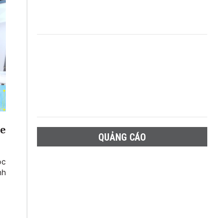
ne
QUẢNG CÁO
ọc
nh