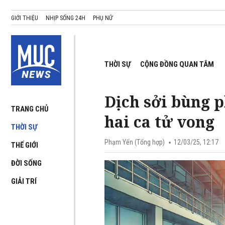
GIỚI THIỆU
NHỊP SỐNG 24H
PHỤ NỮ
THỜI SỰ
CỘNG ĐỒNG QUAN TÂM
Dịch sởi bùng 
TRANG CHỦ
hai ca tử vong
THỜI SỰ
Phạm Yến (Tổng hợp)
12/03/25, 12:17
THẾ GIỚI
ĐỜI SỐNG
GIẢI TRÍ