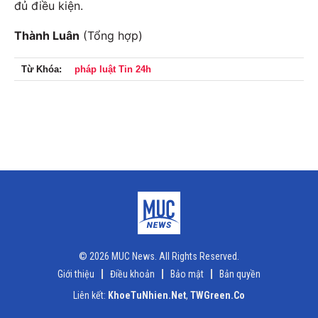
đủ điều kiện.
Thành Luân
(Tổng hợp)
Từ Khóa:
pháp luật Tin 24h
© 2026 MUC News. All Rights Reserved.
Giới thiệu
Điều khoản
Bảo mật
Bản quyền
Liên kết:
KhoeTuNhien.Net
,
TWGreen.Co