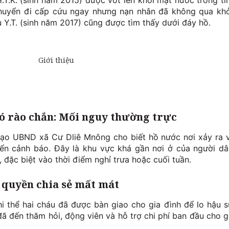
.T.K. (sinh năm 2015) được vớt lên khỏi mặt nước trong tì
chuyển đi cấp cứu ngay nhưng nạn nhân đã không qua khỏ
u Y.T. (sinh năm 2017) cũng được tìm thấy dưới đáy hồ.
ó rào chắn: Mối nguy thường trực
 đạo UBND xã Cư Dliê Mnông cho biết hồ nước nơi xảy ra 
ển cảnh báo. Đây là khu vực khá gần nơi ở của người dâ
 đặc biệt vào thời điểm nghỉ trưa hoặc cuối tuần.
h quyền chia sẻ mất mát
i thể hai cháu đã được bàn giao cho gia đình để lo hậu s
 đến thăm hỏi, động viên và hỗ trợ chi phí ban đầu cho g