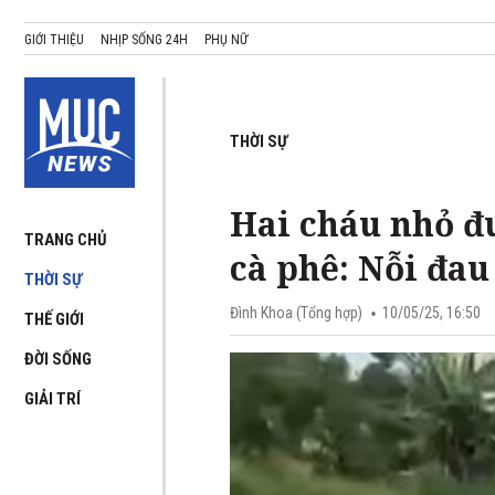
GIỚI THIỆU
NHỊP SỐNG 24H
PHỤ NỮ
THỜI SỰ
Hai cháu nhỏ đ
TRANG CHỦ
cà phê: Nỗi đa
THỜI SỰ
Đình Khoa (Tổng hợp)
10/05/25, 16:50
THẾ GIỚI
ĐỜI SỐNG
GIẢI TRÍ