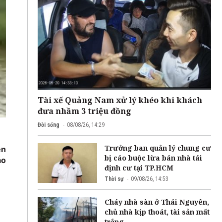
Tài xế Quảng Nam xử lý khéo khi khách
đưa nhầm 3 triệu đồng
Đời sống
08/08/26, 14:29
Trưởng ban quản lý chung cư
ện
bị cáo buộc lừa bán nhà tái
áo
định cư tại TP.HCM
Thời sự
09/08/26, 14:53
Cháy nhà sàn ở Thái Nguyên,
chủ nhà kịp thoát, tài sản mất
trắng