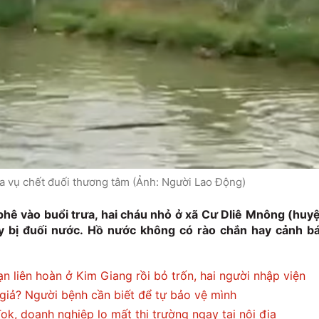
ra vụ chết đuối thương tâm (Ảnh: Người Lao Động)
phê vào buổi trưa, hai cháu nhỏ ở xã Cư Dliê Mnông (huy
y bị đuối nước. Hồ nước không có rào chắn hay cảnh b
ạn liên hoàn ở Kim Giang rồi bỏ trốn, hai người nhập viện
giả? Người bệnh cần biết để tự bảo vệ mình
Tok, doanh nghiệp lo mất thị trường ngay tại nội địa