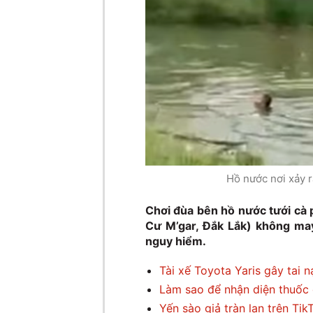
Hồ nước nơi xảy 
Chơi đùa bên hồ nước tưới cà 
Cư M’gar, Đắk Lắk) không ma
nguy hiểm.
Tài xế Toyota Yaris gây tai n
Làm sao để nhận diện thuốc 
Yến sào giả tràn lan trên Tik