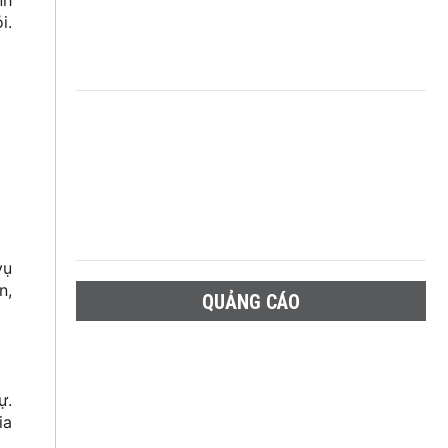
nh
i.
vụ
n,
QUẢNG CÁO
ự.
ia