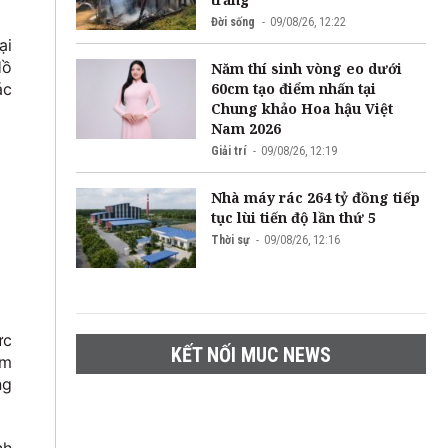
Đời sống
09/08/26, 12:22
ại
Hồ
Năm thí sinh vòng eo dưới
60cm tạo điểm nhấn tại
ác
Chung khảo Hoa hậu Việt
Nam 2026
Giải trí
09/08/26, 12:19
Nhà máy rác 264 tỷ đồng tiếp
tục lùi tiến độ lần thứ 5
Thời sự
09/08/26, 12:16
ức
KẾT NỐI MUC NEWS
ìm
ng