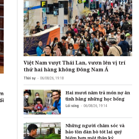
Việt Nam vượt Thái Lan, vươn lên vị trí
thứ hai hàng không Đông Nam Á
Thời sự
06/08/26, 19:18
Hai mươi năm trả món nợ ân
ạm
tình bằng những học bổng
ổi
Lối sống
06/08/26, 19:14
Những người chăm sóc và
bảo tồn đàn bò tót lai quý
hiếm hơn một thập kỷ