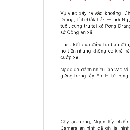
Vụ việc xảy ra vào khoảng 13h
Drang, tỉnh Đắk Lắk — nơi Ng
tuổi, cùng trú tại xã Pơng Dran
sở Công an xã.
Theo kết quả điều tra ban đầu,
nợ tiền nhưng không có khả năn
cướp xe.
Ngọc đã đánh nhiều lần vào vù
giếng trong rẫy. Em H. tử vong 
Gây án xong, Ngọc lấy chiếc
Camera an ninh đã ghi lại hìn