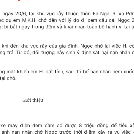
 ngày 20/6, tại khu vực rẫy thuộc thôn Ea Ngai 9, xã Pơ
ọc dụ em M.K.H. chở đến với lý do đi xem câu cá. Ngọc 
g; bị bắt ngay trong đêm và khai nhận toàn bộ hành vi tại t
 khi đến khu vực rẫy của gia đình, Ngọc nhớ lại việc H. c
g trả. Từ đó, đối tượng nảy sinh ý định sát hại nạn nhân 
ng mặt khiến em H. bất tỉnh, sau đó bế nạn nhân ném xuố
tại chỗ.
 xe máy điện đem cầm cố được 8 triệu đồng để tiêu xà
h ảnh nạn nhân chở Ngọc trước thời điểm xảy ra vụ việc