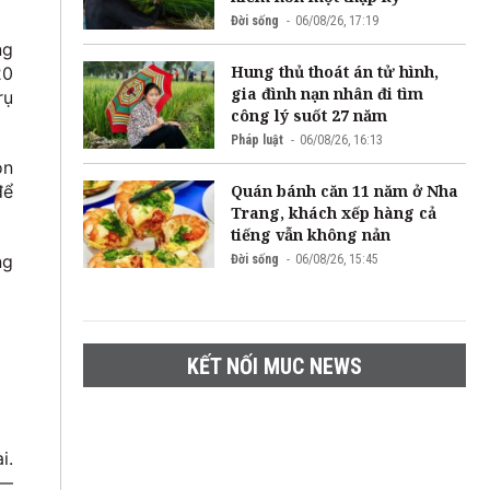
Đời sống
06/08/26, 17:19
ng
Hung thủ thoát án tử hình,
20
gia đình nạn nhân đi tìm
rụ
công lý suốt 27 năm
Pháp luật
06/08/26, 16:13
òn
Quán bánh căn 11 năm ở Nha
để
Trang, khách xếp hàng cả
tiếng vẫn không nản
ng
Đời sống
06/08/26, 15:45
KẾT NỐI MUC NEWS
i.
 —