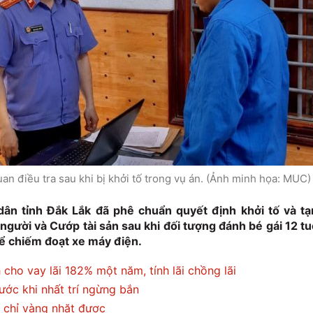
an điều tra sau khi bị khởi tố trong vụ án. (Ảnh minh họa: MUC)
dân tỉnh Đắk Lắk đã phê chuẩn quyết định khởi tố và t
người và Cướp tài sản sau khi đối tượng đánh bé gái 12 tu
để chiếm đoạt xe máy điện.
cho vay lãi 182% một năm, tính lãi chồng lãi
rước khi nhất trí ngừng bắn
7 chỉ vàng nhặt được