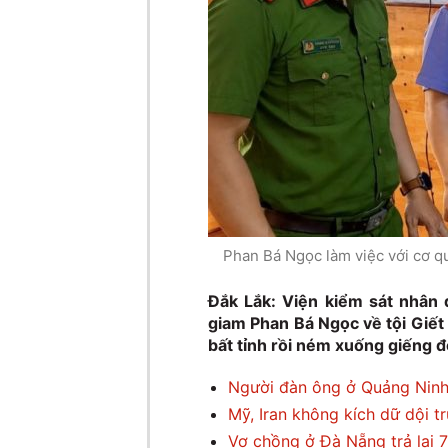
Phan Bá Ngọc làm việc với cơ qu
Đắk Lắk: Viện kiểm sát nhân 
giam Phan Bá Ngọc về tội Giết 
bất tỉnh rồi ném xuống giếng 
Người đàn ông ở Quảng Ninh 
Mỹ, Iran không kích dữ dội t
Vợ chồng ở Đà Nẵng trả lại 