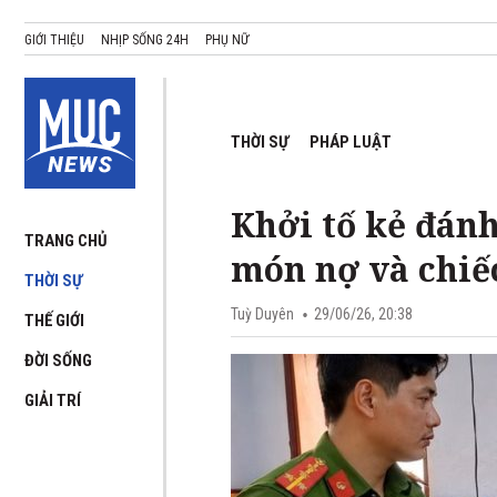
GIỚI THIỆU
NHỊP SỐNG 24H
PHỤ NỮ
THỜI SỰ
PHÁP LUẬT
Khởi tố kẻ đánh
TRANG CHỦ
món nợ và chiế
THỜI SỰ
Tuỳ Duyên
29/06/26, 20:38
THẾ GIỚI
ĐỜI SỐNG
GIẢI TRÍ