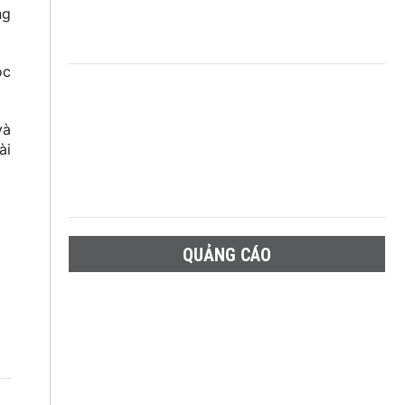
ng
ọc
và
ài
QUẢNG CÁO