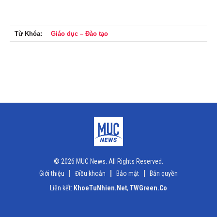
Từ Khóa:
Giáo dục – Đào tạo
© 2026 MUC News. All Rights Reserved.
Giới thiệu
Điều khoản
Bảo mật
Bản quyền
Liên kết:
KhoeTuNhien.Net
,
TWGreen.Co
x