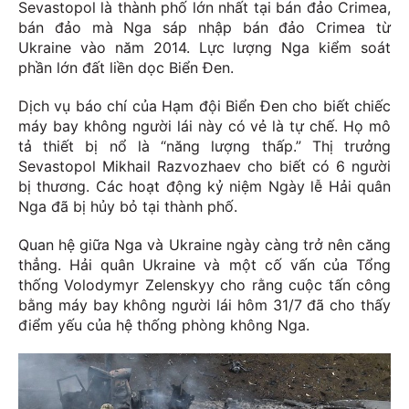
Sevastopol là thành phố lớn nhất tại bán đảo Crimea,
bán đảo mà Nga sáp nhập bán đảo Crimea từ
Ukraine vào năm 2014. Lực lượng Nga kiểm soát
phần lớn đất liền dọc Biển Đen.
Dịch vụ báo chí của Hạm đội Biển Đen cho biết chiếc
máy bay không người lái này có vẻ là tự chế. Họ mô
tả thiết bị nổ là “năng lượng thấp.” Thị trưởng
Sevastopol Mikhail Razvozhaev cho biết có 6 người
bị thương. Các hoạt động kỷ niệm Ngày lễ Hải quân
Nga đã bị hủy bỏ tại thành phố.
Quan hệ giữa Nga và Ukraine ngày càng trở nên căng
thẳng. Hải quân Ukraine và một cố vấn của Tổng
thống Volodymyr Zelenskyy cho rằng cuộc tấn công
bằng máy bay không người lái hôm 31/7 đã cho thấy
điểm yếu của hệ thống phòng không Nga.