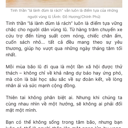
Tinh thần “lá lành đùm lá rách” vẫn luôn là điểm tựa của những
người vùng lũ (Ảnh: Đỗ Hương/Chính Phủ)
Tinh thần “lá lành đùm lá rách” luôn là điểm tựa vững
chắc cho người dân vùng lũ. Từ hàng trăm chuyến xe
cứu trợ đến từng suất cơm nóng, chiếc chăn ấm,
cuốn sách nhỏ… tất cả đều mang theo sự yêu
thương, giúp họ vượt qua những ngày tháng tăm tối
nhất.
Mỗi mùa bão lũ đi qua là một lần xã hội được thử
thách – không chỉ về khả năng dự báo hay ứng phó,
mà còn là bài học sâu sắc về sự đoàn kết, về lòng
nhân ái và sức mạnh cộng đồng.
Thiên tai không phân biệt ai. Nhưng khi chúng ta
cùng nhau nhìn về một hướng, sẽ không ai phải đối
mặt một mình.
Bạn có thể không sống trong tâm bão, nhưng bạn