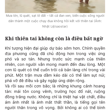
Mưa lớn, lũ quét, sạt lở đất – tất cả đan xen, biến cuộc sống người
dân thành một cuộc chạy đua không hồi kết với thiên tai (Ảnh:
Nhật Lệ/saostar)
Khi thiên tai không còn là điều bất ngờ
Khí tượng hiện đại giúp dự báo sớm hơn. Chính quyền
địa phương cũng đã chủ động hơn trong việc ứng
phó và sơ tán. Nhưng trước sức mạnh của thiên
nhiên, con người vẫn mong manh đến đau lòng. Một
cơn lũ quét có thể cuốn trôi cả bản làng chỉ trong vài
phút. Một trận mưa dầm kéo dài có thể làm sụt núi;
phá vỡ đê điều và gây ngập úng diện rộng.
Và rồi sau mỗi cơn bão; là những khung cảnh hoang
tàn: mái tôn cong vênh, trường học đổ nát, ruộng
đồng trắng nước. Không chỉ là thiệt hại vật chất, điều
ám ảnh nhất là ánh mắt thất thần, là tiếng gọi tên
người thân trong vô vọng. Bởi không ai có thể bình