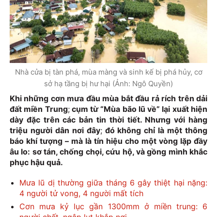
Nhà cửa bị tàn phá, mùa màng và sinh kế bị phá hủy, cơ
sở hạ tầng bị hư hại (Ảnh: Ngô Quyền)
Khi những cơn mưa đầu mùa bắt đầu rả rích trên dải
đất miền Trung
;
cụm từ “Mùa bão lũ về” lại xuất hiện
dày đặc trên các bản tin thời tiết. Nhưng với hàng
triệu người dân nơi đây
;
đó không chỉ là một thông
báo khí tượng – mà là tín hiệu cho một vòng lặp đầy
âu lo: sơ tán, chống chọi, cứu hộ, và gồng mình khắc
phục hậu quả.
Mưa lũ dị thường giữa tháng 6 gây thiệt hại nặng:
4 người tử vong, 4 người mất tích
Cơn mưa kỷ lục gần 1300mm ở miền trung: 6