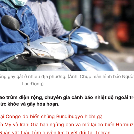
óng gay gắt ở nhiều địa phương. (Ảnh: Chụp màn hình báo Ngườ
Lao Động)
o trùm diện rộng, chuyên gia cảnh báo nhiệt độ ngoài tr
 sức khỏe và gây hỏa hoạn.
tại Congo do biến chủng Bundibugyo hiếm gặ
ến Mỹ và Iran: Gia hạn ngừng bắn và mở lại eo biển Hormuz
hân vật thâu tóm quyền lực tuyệt đối tại Tehran