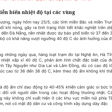
ễn biến nhiệt độ tại các vùng
 tượng, ngày hôm nay 25/5, các tỉnh miền Bắc và miền Tru
ối khí nóng, gây ra tình trạng thời tiết khắc nghiệt trên di
a đến Đà Nẵng, nền nhiệt được dự báo phổ biến từ 37 đến 
c bộ có khả năng vượt ngưỡng 40 độ C do ảnh hưởng của đ
ong những ngày qua, hàng loạt trạm đo tại Nghệ An, Hà Tĩ
nhiệt xấp xỉ 40 độ C, phản ánh tính chất đặc biệt của đ
ỉnh Tây Nguyên như Gia Lai và Lâm Đồng, dù có cao độ l
mức cao từ 36 đến 38 độ C, kèm theo độ ẩm không khí th
và độ ẩm chỉ dao động từ 40-45% khiến cảm giác oi bức t
t đối với người dân trong các hoạt động thường nhật. C
ng này không chỉ xuất hiện ở các khu vực miền núi phía T
lớn, nơi có mật độ dân cư và công trình xây dựng dày đặc