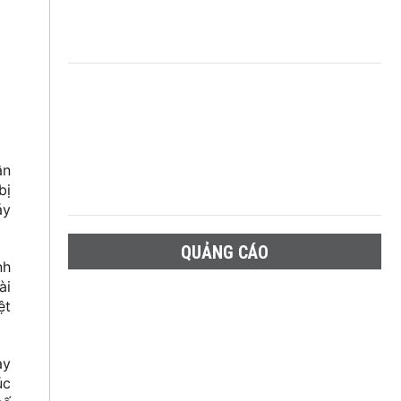
ân
bị
áy
QUẢNG CÁO
nh
ài
ệt
ày
úc