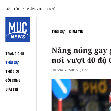
GIỚI THIỆU
NHỊP SỐNG 24H
PHỤ NỮ
THỜI SỰ
ĐIỂM TIN
Nắng nóng gay g
TRANG CHỦ
nơi vượt 40 độ 
THỜI SỰ
Bùi Bôm
25/05/26, 10:25
THẾ GIỚI
ĐỜI SỐNG
GIẢI TRÍ