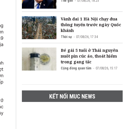
Thế giới
07/08/26, 18:25
Vành đai 1 Hà Nội chạy đua
thông tuyến trước ngày Quốc
ng
khánh
ện
Thời sự
07/08/26, 17:34
39
ịa
Bé gái 5 tuổi ở Thái nguyên
nuốt pin cúc áo, thoát hiểm
trong gang tấc
nh
Cộng đồng quan tâm
07/08/26, 15:17
ợt
ớn
ấp
KẾT NỐI MUC NEWS
rở
ác
ây