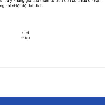
ệt lưu ý khung giờ cao điểm từ trưa đến xế chiều để hạn c
ng khi nhiệt độ đạt đỉnh.