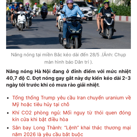
Nắng nóng tại miền Bắc kéo dài đến 28/5 .(Ảnh: Chụp
màn hình báo Dân trí ).
Nắng nóng Hà Nội đang ở đỉnh điểm với mức nhiệt
40,7 độ C. Đợt nóng gay gắt này dự kiến kéo dài 2-3
ngày tới trước khi có mưa rào giải nhiệt
.
Tổng thống Trump yêu cầu Iran chuyển uranium về
Mỹ hoặc tiêu hủy tại chỗ
Khí CO2 phòng ngủ: Mối nguy từ thói quen đóng
kín cửa khi bật điều hòa
Sân bay Long Thành: “Lệnh” khai thác thương mại
năm 2026 là yêu cầu bắt buộc