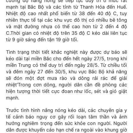
cường độ nắng nóng sẽ tiếp tục duy trì ở mức rất
mạnh tại Bắc Bộ và các tỉnh từ Thanh Hóa đến Huế.
Nhiệt độ cao nhất phổ biến từ 38 đến 40 độ C, tuy
nhiên thực tế tại các khu vực đô thị có nhiều bê tông
và mặt đường nhựa có thể cao hơn từ 2 đến 4 độ
C.Thời gian có nhiệt độ trên 35 độ C kéo dài liên tục
từ 9 giờ sáng đến tận 19 giờ tối.
Tình trạng thời tiết khắc nghiệt này được dự báo sẽ
kéo dài tại miền Bắc cho đến hết ngày 27/5, trong khi
miền Trung có thể duy trì đến ngày 28/5. Từ chiều tối
và đêm ngày 27 đến 30/5, khu vực Bắc Bộ khả năng
sẽ đón một đợt mưa rào và dông rải rác để giải
nhiệt’Trong cơn dông, người dân cần đề phòng các
hiện tượng thời tiết cực đoan như lốc, sét và gió giật
mạnh.
Trước tình hình nắng nóng kéo dài, các chuyên gia y
tế cảnh báo nguy cơ gây rối loạn tâm thần và ảnh
hưởng nghiêm trọng đến sức khỏe con người. Người
dân được khuyến cáo hạn chế ra ngoài vào khung giờ