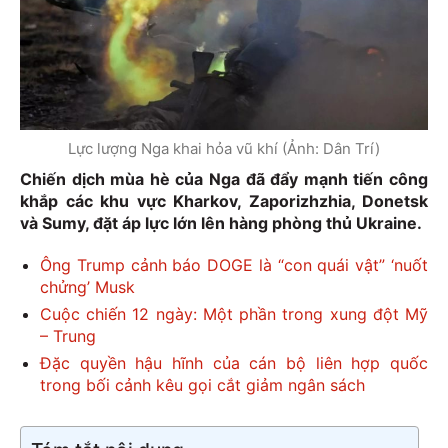
Lực lượng Nga khai hỏa vũ khí (Ảnh: Dân Trí)
Chiến dịch mùa hè của Nga đã đẩy mạnh tiến công
khắp các khu vực Kharkov, Zaporizhzhia, Donetsk
và Sumy, đặt áp lực lớn lên hàng phòng thủ Ukraine.
Ông Trump cảnh báo DOGE là “con quái vật” ‘nuốt
chửng’ Musk
Cuộc chiến 12 ngày: Một phần trong xung đột Mỹ
– Trung
Đặc quyền hậu hĩnh của cán bộ liên hợp quốc
trong bối cảnh kêu gọi cắt giảm ngân sách