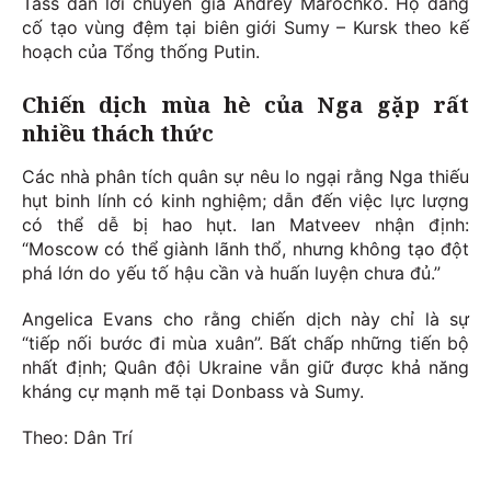
Tass dẫn lời chuyên gia Andrey Marochko. Họ đang
cố tạo vùng đệm tại biên giới Sumy – Kursk theo kế
hoạch của Tổng thống Putin.
Chiến dịch mùa hè của Nga gặp rất
nhiều thách thức
Các nhà phân tích quân sự nêu lo ngại rằng Nga thiếu
hụt binh lính có kinh nghiệm; dẫn đến việc lực lượng
có thể dễ bị hao hụt. Ian Matveev nhận định:
“Moscow có thể giành lãnh thổ, nhưng không tạo đột
phá lớn do yếu tố hậu cần và huấn luyện chưa đủ.”
Angelica Evans cho rằng chiến dịch này chỉ là sự
“tiếp nối bước đi mùa xuân”. Bất chấp những tiến bộ
nhất định; Quân đội Ukraine vẫn giữ được khả năng
kháng cự mạnh mẽ tại Donbass và Sumy.
Theo: Dân Trí