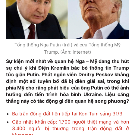
Tổng thống Nga Putin (trái) và cựu Tổng thống Mỹ
Trump. (Ảnh: Internet)
Sự kiện mới nhất về quan hệ Nga – Mỹ đang thu hút
sự chú ý khi Điện Kremlin bác bỏ thông tin Trump
tức giận Putin. Phát ngôn viên Dmitry Peskov khẳng
định một số tuyên bố đã bị diễn giải sai, trong khi
phía Mỹ cho rằng phát biểu của ông Putin có thể ảnh
hưởng đến tiến trình hòa bình Ukraine. Liệu căng
thẳng này có tác động gì đến quan hệ song phương?
Ba trận động đất liên tiếp tại Kon Tum sáng 31/3
Cập nhật khẩn cấp: 1.700 người thiệt mạng và hơn
3.400 người bị thương trong trận động đất ở