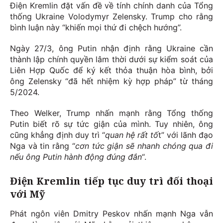
Điện Kremlin đặt vấn đề về tính chính danh của Tổng
thống Ukraine Volodymyr Zelensky. Trump cho rằng
bình luận này “khiến mọi thứ đi chệch hướng”.
Ngày 27/3, ông Putin nhận định rằng Ukraine cần
thành lập chính quyền lâm thời dưới sự kiểm soát của
Liên Hợp Quốc để ký kết thỏa thuận hòa bình, bởi
ông Zelensky “đã hết nhiệm kỳ hợp pháp” từ tháng
5/2024.
Theo Welker, Trump nhấn mạnh rằng Tổng thống
Putin biết rõ sự tức giận của mình. Tuy nhiên, ông
cũng khẳng định duy trì “
quan hệ rất tố
t” với lãnh đạo
Nga và tin rằng “
cơn tức giận sẽ nhanh chóng qua đi
nếu ông Putin hành động đúng đắn
“.
Điện Kremlin tiếp tục duy trì đối thoại
với Mỹ
Phát ngôn viên Dmitry Peskov nhấn mạnh Nga vẫn