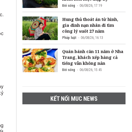
Đời sống
06/08/26, 17:19
c.
Hung thủ thoát án tử hình,
gia đình nạn nhân đi tìm
công lý suốt 27 năm
ộc
Pháp luật
06/08/26, 16:13
Quán bánh căn 11 năm ở Nha
Trang, khách xếp hàng cả
tiếng vẫn không nản
Đời sống
06/08/26, 15:45
ày
kỷ
KẾT NỐI MUC NEWS
ng
ất