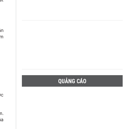
ắn
ắm
QUẢNG CÁO
ợc
m.
ủa