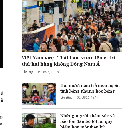
Việt Nam vượt Thái Lan, vươn lên vị trí
thứ hai hàng không Đông Nam Á
Thời sự
06/08/26, 19:18
Hai mươi năm trả món nợ ân
tình bằng những học bổng
hủ
Lối sống
06/08/26, 19:14
ng
Những người chăm sóc và
đã
bảo tồn đàn bò tót lai quý
ân
hiếm hơn một thập kỷ