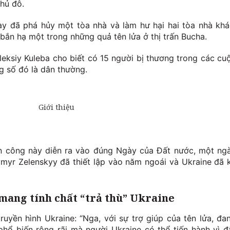
thủ đô.
y đã phá hủy một tòa nhà và làm hư hại hai tòa nhà khá
bắn hạ một trong những quả tên lửa ở thị trấn Bucha.
eksiy Kuleba cho biết có 15 người bị thương trong các cu
g số đó là dân thường.
ấn công này diễn ra vào đúng Ngày của Đất nước, một ng
yr Zelenskyy đã thiết lập vào năm ngoái và Ukraine đã 
mang tính chất “trả thù” Ukraine
ruyền hình Ukraine: “Nga, với sự trợ giúp của tên lửa, đa
phổ biến rộng rãi mà người Ukraine có thể tiến hành vì đ