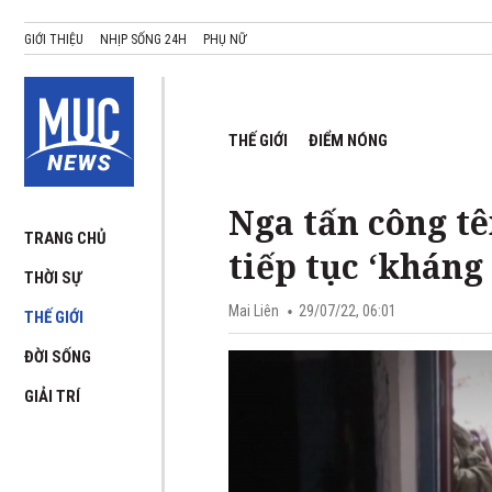
GIỚI THIỆU
NHỊP SỐNG 24H
PHỤ NỮ
THẾ GIỚI
ĐIỂM NÓNG
Nga tấn công tê
TRANG CHỦ
tiếp tục ‘kháng
THỜI SỰ
Mai Liên
29/07/22, 06:01
THẾ GIỚI
ĐỜI SỐNG
GIẢI TRÍ