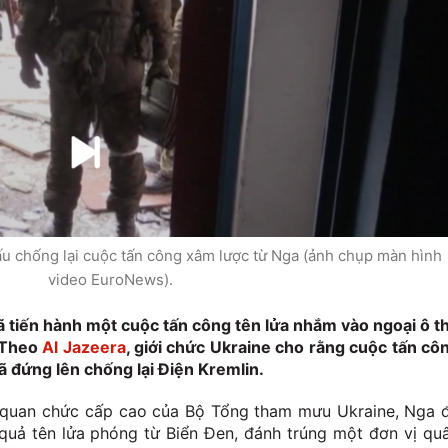
đấu chống lại cuộc tấn công xâm lược từ Nga (ảnh chụp màn hình
video EuroNews).
 tiến hành một cuộc tấn công tên lửa nhắm vào ngoại ô t
. Theo
Al Jazeera
, giới chức Ukraine cho rằng cuộc tấn cô
đã đứng lên chống lại Điện Kremlin.
 quan chức cấp cao của Bộ Tổng tham mưu Ukraine, Nga 
quả tên lửa phóng từ Biển Đen, đánh trúng một đơn vị qu