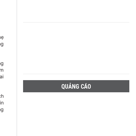
mẹ
ng
ng
ám
ai
QUẢNG CÁO
ch
in
ng