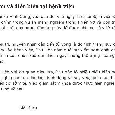
n và diễn biến tại bệnh viện
ại xã Vĩnh Công, vừa qua đời vào ngày 12/5 tại Bệnh viện 
 chính trong vụ án mạng nghiêm trọng khiến vợ và con tr
 cái chết của người đàn ông này đã được phía cơ sở y tế x
ều trị, nguyên nhân dẫn đến tử vong là do tình trạng suy 
đưa vào bệnh viện, Phú luôn nằm dưới sự kiểm soát chặt c
trình cứu chữa kéo dài nhiều ngày nhưng thể trạng của ng
ồi.
 việc với cơ quan điều tra, Phú bộc lộ nhiều biểu hiện b
nghi phạm có dấu hiệu kích động và suy yếu, giới chức tỉ
ến cơ sở y tế. Việc giám sát y khoa được thực hiện nghi
tụng về sau.