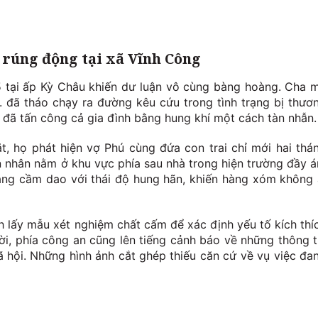
y rúng động tại xã Vĩnh Công
5 tại ấp Kỳ Châu khiến dư luận vô cùng bàng hoàng. Cha 
. đã tháo chạy ra đường kêu cứu trong tình trạng bị thươ
h đã tấn công cả gia đình bằng hung khí một cách tàn nhẫn.
t, họ phát hiện vợ Phú cùng đứa con trai chỉ mới hai thá
ạn nhân nằm ở khu vực phía sau nhà trong hiện trường đầy 
ang cầm dao với thái độ hung hãn, khiến hàng xóm không 
 lấy mẫu xét nghiệm chất cấm để xác định yếu tố kích thí
ời, phía công an cũng lên tiếng cảnh báo về những thông t
xã hội. Những hình ảnh cắt ghép thiếu căn cứ về vụ việc đa