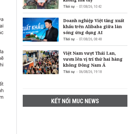
Thời sự
07/08/26, 10:42
Đa
Doanh nghiệp Việt tăng xuất
ai
khẩu trên Alibaba giữa làn
ác
sóng ứng dụng AI
Thời sự
07/08/26, 08:48
đa
Việt Nam vượt Thái Lan,
hẽ
vươn lên vị trí thứ hai hàng
hi
không Đông Nam Á
Thời sự
06/08/26, 19:18
ất
nh
êm
KẾT NỐI MUC NEWS