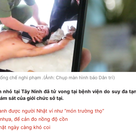
ống chế nghi phạm .(Ảnh: Chụp màn hình báo Dân trí)
 nhỏ tại Tây Ninh đã tử vong tại bệnh viện do suy đa tạ
iám sát của giới chức sở tại.
canh được người Nhật ví như “món trường thọ”
 nhựa, để cản đo nồng độ cồn
ặt ngày càng khó coi