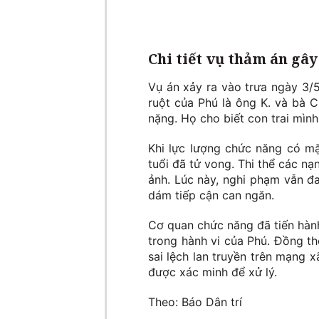
Chi tiết vụ thảm án gâ
Vụ án xảy ra vào trưa ngày 3/
ruột của Phú là ông K. và bà C
nặng. Họ cho biết con trai mìn
Khi lực lượng chức năng có mặ
tuổi đã tử vong. Thi thể các n
ảnh. Lúc này, nghi phạm vẫn đ
dám tiếp cận can ngăn.
Cơ quan chức năng đã tiến hành
trong hành vi của Phú. Đồng th
sai lệch lan truyền trên mạng 
được xác minh để xử lý.
Theo: Báo Dân trí