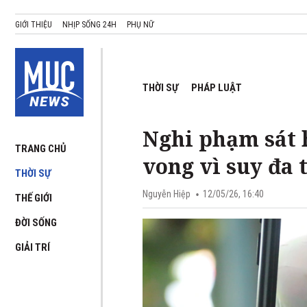
GIỚI THIỆU
NHỊP SỐNG 24H
PHỤ NỮ
THỜI SỰ
PHÁP LUẬT
Nghi phạm sát h
TRANG CHỦ
vong vì suy đa 
THỜI SỰ
Nguyễn Hiệp
12/05/26, 16:40
THẾ GIỚI
ĐỜI SỐNG
GIẢI TRÍ