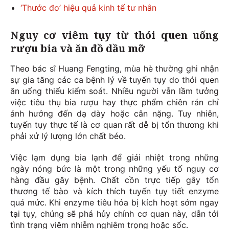
‘Thước đo’ hiệu quả kinh tế tư nhân
Nguy cơ viêm tụy từ thói quen uống
rượu bia và ăn đồ dầu mỡ
Theo bác sĩ Huang Fengting, mùa hè thường ghi nhận
sự gia tăng các ca bệnh lý về tuyến tụy do thói quen
ăn uống thiếu kiểm soát. Nhiều người vẫn lầm tưởng
việc tiêu thụ bia rượu hay thực phẩm chiên rán chỉ
ảnh hưởng đến dạ dày hoặc cân nặng. Tuy nhiên,
tuyến tụy thực tế là cơ quan rất dễ bị tổn thương khi
phải xử lý lượng lớn chất béo.
Việc lạm dụng bia lạnh để giải nhiệt trong những
ngày nóng bức là một trong những yếu tố nguy cơ
hàng đầu gây bệnh. Chất cồn trực tiếp gây tổn
thương tế bào và kích thích tuyến tụy tiết enzyme
quá mức. Khi enzyme tiêu hóa bị kích hoạt sớm ngay
tại tụy, chúng sẽ phá hủy chính cơ quan này, dẫn tới
tình trạng viêm nhiễm nghiêm trọng hoặc sốc.