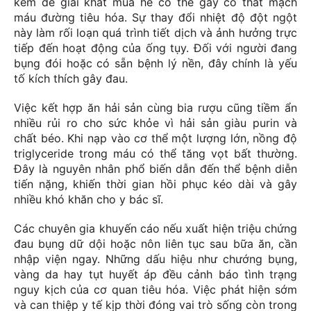
kem để giải khát mùa hè có thể gây co thắt mạch
máu đường tiêu hóa. Sự thay đổi nhiệt độ đột ngột
này làm rối loạn quá trình tiết dịch và ảnh hưởng trực
tiếp đến hoạt động của ống tụy. Đối với người đang
bụng đói hoặc có sẵn bệnh lý nền, đây chính là yếu
tố kích thích gây đau.
Việc kết hợp ăn hải sản cùng bia rượu cũng tiềm ẩn
nhiều rủi ro cho sức khỏe vì hải sản giàu purin và
chất béo. Khi nạp vào cơ thể một lượng lớn, nồng độ
triglyceride trong máu có thể tăng vọt bất thường.
Đây là nguyên nhân phổ biến dẫn đến thể bệnh diễn
tiến nặng, khiến thời gian hồi phục kéo dài và gây
nhiều khó khăn cho y bác sĩ.
Các chuyên gia khuyến cáo nếu xuất hiện triệu chứng
đau bụng dữ dội hoặc nôn liên tục sau bữa ăn, cần
nhập viện ngay. Những dấu hiệu như chướng bụng,
vàng da hay tụt huyết áp đều cảnh báo tình trạng
nguy kịch của cơ quan tiêu hóa. Việc phát hiện sớm
và can thiệp y tế kịp thời đóng vai trò sống còn trong