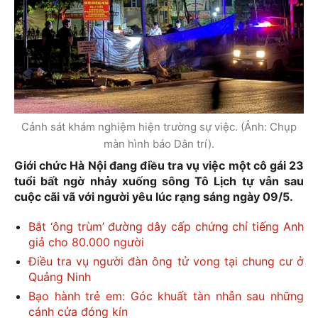
Cảnh sát khám nghiệm hiện trường sự việc. (Ảnh: Chụp
màn hình báo Dân trí).
Giới chức Hà Nội đang điều tra vụ việc một cô gái 23
tuổi bất ngờ nhảy xuống sông Tô Lịch tự vẫn sau
cuộc cãi vã với người yêu lúc rạng sáng ngày 09/5.
Bắt ‘ông trùm’ đường dây cấp chứng chỉ tiếng Anh
giả cho 80.000 người
Điều tra vụ người đàn ông tử vong tại chung cư ở
Quảng Ninh
Bạo hành trẻ em: Góc khuất tàn nhẫn sau những
cánh cửa đóng kín