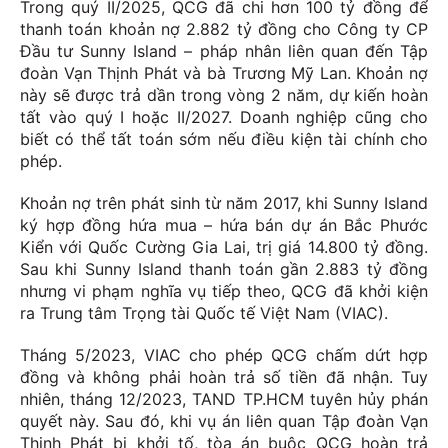
Trong quý II/2025, QCG đã chi hơn 100 tỷ đồng để
thanh toán khoản nợ 2.882 tỷ đồng cho Công ty CP
Đầu tư Sunny Island – pháp nhân liên quan đến Tập
đoàn Vạn Thịnh Phát và bà Trương Mỹ Lan. Khoản nợ
này sẽ được trả dần trong vòng 2 năm, dự kiến hoàn
tất vào quý I hoặc II/2027. Doanh nghiệp cũng cho
biết có thể tất toán sớm nếu điều kiện tài chính cho
phép.
Khoản nợ trên phát sinh từ năm 2017, khi Sunny Island
ký hợp đồng hứa mua – hứa bán dự án Bắc Phước
Kiển với Quốc Cường Gia Lai, trị giá 14.800 tỷ đồng.
Sau khi Sunny Island thanh toán gần 2.883 tỷ đồng
nhưng vi phạm nghĩa vụ tiếp theo, QCG đã khởi kiện
ra Trung tâm Trọng tài Quốc tế Việt Nam (VIAC).
Tháng 5/2023, VIAC cho phép QCG chấm dứt hợp
đồng và không phải hoàn trả số tiền đã nhận. Tuy
nhiên, tháng 12/2023, TAND TP.HCM tuyên hủy phán
quyết này. Sau đó, khi vụ án liên quan Tập đoàn Vạn
Thịnh Phát bị khởi tố, tòa án buộc QCG hoàn trả