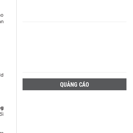
ao
àn
ld
QUẢNG CÁO
ng
ối