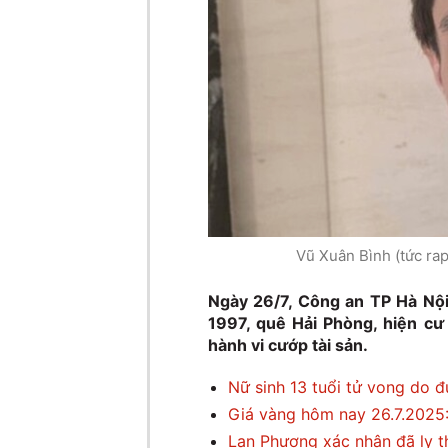
Vũ Xuân Bình (tức ra
Ngày 26/7, Công an TP Hà Nội
1997, quê Hải Phòng, hiện cư
hành vi cướp tài sản.
Nữ sinh 13 tuổi tử vong do đ
Giá vàng hôm nay 26.7.2025:
Lan Phương xác nhận đã ly 