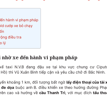
 đến hành vi phạm pháp
Gold cướp xe bỏ chạy
rốn
rộng điều tra
o lý
đi nhờ xe đến hành vi phạm pháp
 xế taxi N.V.B đang đậu xe tại khu vực chung cư Ciput
ồ) thì Vũ Xuân Bình tiếp cận và yêu cầu chở đi Bắc Ninh.
huyển khoảng 1 km, đối tượng bất ngờ
lấy điện thoại của tài 
, đe dọa
buộc anh B. điều khiển xe theo hướng đường Ph
trên cao và hướng về
cầu Thanh Trì
, với mục đích
tẩu tho