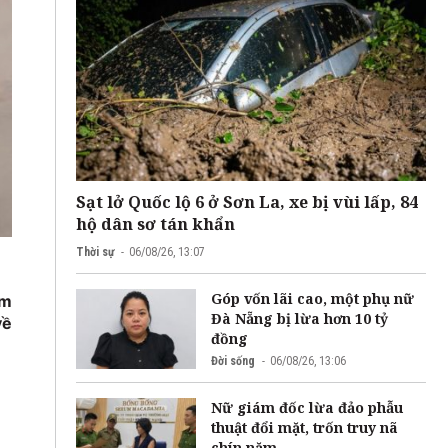
Sạt lở Quốc lộ 6 ở Sơn La, xe bị vùi lấp, 84
hộ dân sơ tán khẩn
Thời sự
06/08/26, 13:07
Góp vốn lãi cao, một phụ nữ
ăm
Đà Nẵng bị lừa hơn 10 tỷ
về
đồng
Đời sống
06/08/26, 13:06
Nữ giám đốc lừa đảo phẫu
thuật đổi mặt, trốn truy nã
chín năm