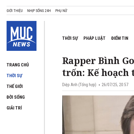
GIỚI THIỆU
NHỊP SỐNG 24H
PHỤ NỮ
THỜI SỰ
PHÁP LUẬT
ĐIỂM TIN
Rapper Bình Gol
TRANG CHỦ
trốn: Kế hoạch 
THỜI SỰ
Diệp Anh (Tổng hợp)
26/07/25, 20:57
THẾ GIỚI
ĐỜI SỐNG
GIẢI TRÍ