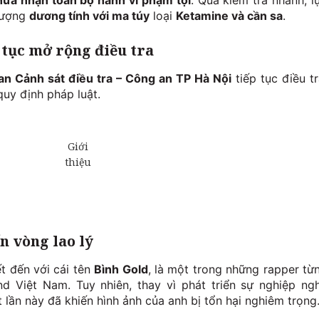
hừa nhận toàn bộ hành vi phạm tội
. Qua kiểm tra nhanh, l
tượng
dương tính với ma túy
loại
Ketamine và cần sa
.
 tục mở rộng điều tra
n Cảnh sát điều tra – Công an TP Hà Nội
tiếp tục điều tr
quy định pháp luật.
n vòng lao lý
t đến với cái tên
Bình Gold
, là một trong những rapper từ
nd Việt Nam. Tuy nhiên, thay vì phát triển sự nghiệp ng
t lần này đã khiến hình ảnh của anh bị tổn hại nghiêm trọng