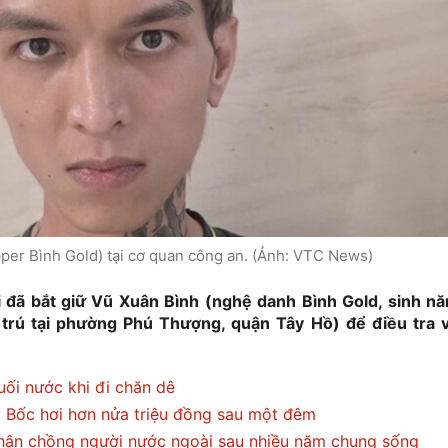
pper Bình Gold) tại cơ quan công an. (Ảnh: VTC News)
 đã bắt giữ Vũ Xuân Bình (nghệ danh Bình Gold, sinh n
 trú tại phường Phú Thượng, quận Tây Hồ) để điều tra 
uối nước khi đi chăn dê
 Bốc hơi hơn nửa triệu đồng sau một đêm
thân chồng người nước ngoài sau nhiều năm chung sống