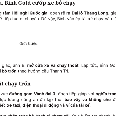
n, Bình Gold cướp xe bỏ chạy
g tâm Hội nghị Quốc gia
, đoạn rẽ ra
Đại lộ Thăng Long
, gi
 tiếp tục di chuyển. Dù vậy, Bình vẫn ép tài xế chạy vào l
 giác, anh B.
mở cửa xe và chạy thoát
. Lập tức, Bình Go
i bỏ trốn
theo hướng cầu Thanh Trì.
út chạy trốn
u vực
đường gom Vành đai 3
, đoạn tiếp giáp với
nghĩa tra
lực lượng công an đã kịp thời
bao vây và khống chế
đ
hiếc
xe taxi
,
điện thoại di động
và
ví của tài xế
.