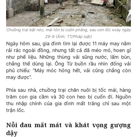
Chuồng trại bật nóc, mái tôn bị cuốn phăng, sau cơn lốc xoáy ngày
29-9 (Ảnh: TT/Pháp luật)
Ngày hôm sau, gia đình tìm lại được 11 máy may nằm
rải rác ngoài đồng, nhưng tất cả đã méo mó, hoen gỉ
như phế liệu. Những thùng vải sũng nước, lấm bùn,
chẳng thể dùng lại. Ông Từ buồn rầu nhìn đống vải
phủ chiếu: “Máy móc hỏng hết, vải cũng chẳng còn
may được”.
Phía sau nhà, chuồng trại chăn nuôi bị tốc mái, hàng
trăm con gia cầm và 30 con heo bị cuốn đi. Nguồn
thu nhập chính của gia đình mất trắng chỉ sau một
trận lốc.
Nỗi đau mất mát và khát vọng gượng
dậy