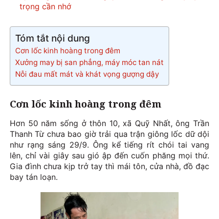
trọng cần nhớ
Tóm tắt nội dung
Cơn lốc kinh hoàng trong đêm
Xưởng may bị san phẳng, máy móc tan nát
Nỗi đau mất mát và khát vọng gượng dậy
Cơn lốc kinh hoàng trong đêm
Hơn 50 năm sống ở thôn 10, xã Quỹ Nhất, ông Trần
Thanh Từ chưa bao giờ trải qua trận giông lốc dữ dội
như rạng sáng 29/9. Ông kể tiếng rít chói tai vang
lên, chỉ vài giây sau gió ập đến cuốn phăng mọi thứ.
Gia đình chưa kịp trở tay thì mái tôn, cửa nhà, đồ đạc
bay tán loạn.