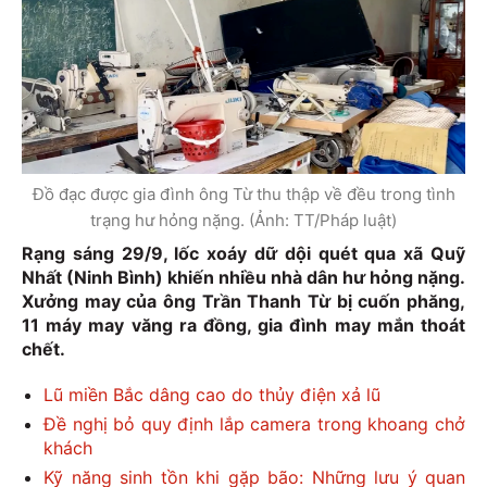
Đồ đạc được gia đình ông Từ thu thập về đều trong tình
trạng hư hỏng nặng. (Ảnh: TT/Pháp luật)
Rạng sáng 29/9, lốc xoáy dữ dội quét qua xã Quỹ
Nhất (Ninh Bình) khiến nhiều nhà dân hư hỏng nặng.
Xưởng may của ông Trần Thanh Từ bị cuốn phăng,
11 máy may văng ra đồng, gia đình may mắn thoát
chết.
Lũ miền Bắc dâng cao do thủy điện xả lũ
Đề nghị bỏ quy định lắp camera trong khoang chở
khách
Kỹ năng sinh tồn khi gặp bão: Những lưu ý quan