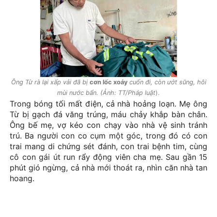
Ông Từ rà lại xấp vải đã bị
cơn lốc xoáy
cuốn đi, còn ướt sũng, hôi
mùi nước bẩn. (Ảnh: TT/Pháp luật
).
Trong bóng tối mất điện, cả nhà hoảng loạn. Mẹ ông
Từ bị gạch đá văng trúng, máu chảy khắp bàn chân.
Ông bế mẹ, vợ kéo con chạy vào nhà vệ sinh tránh
trú. Ba người con co cụm một góc, trong đó có con
trai mang di chứng sét đánh, con trai bệnh tim, cùng
cô con gái út run rẩy động viên cha mẹ. Sau gần 15
phút gió ngừng, cả nhà mới thoát ra, nhìn căn nhà tan
hoang.