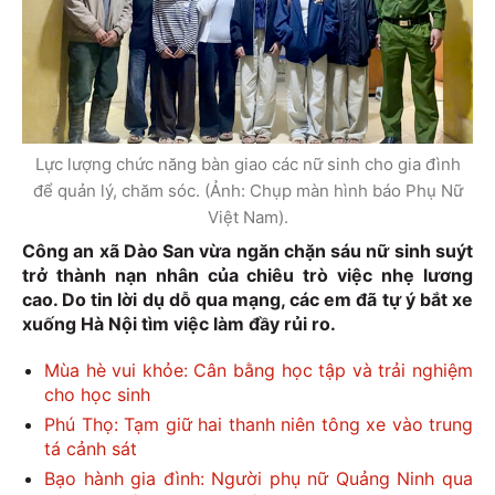
Lực lượng chức năng bàn giao các nữ sinh cho gia đình
để quản lý, chăm sóc. (Ảnh: Chụp màn hình báo Phụ Nữ
Việt Nam).
Công an xã Dào San vừa ngăn chặn sáu nữ sinh suýt
trở thành nạn nhân của chiêu trò việc nhẹ lương
cao. Do tin lời dụ dỗ qua mạng, các em đã tự ý bắt xe
xuống Hà Nội tìm việc làm đầy rủi ro.
Mùa hè vui khỏe: Cân bằng học tập và trải nghiệm
cho học sinh
Phú Thọ: Tạm giữ hai thanh niên tông xe vào trung
tá cảnh sát
Bạo hành gia đình: Người phụ nữ Quảng Ninh qua