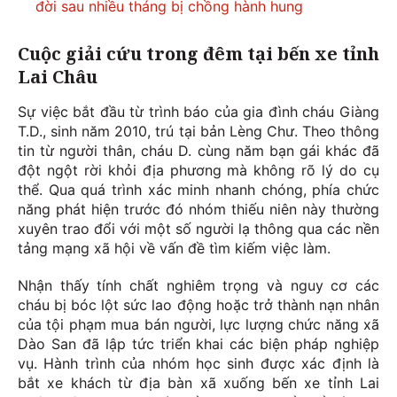
đời sau nhiều tháng bị chồng hành hung
Cuộc giải cứu trong đêm tại bến xe tỉnh
Lai Châu
Sự việc bắt đầu từ trình báo của gia đình cháu Giàng
T.D., sinh năm 2010, trú tại bản Lèng Chư. Theo thông
tin từ người thân, cháu D. cùng năm bạn gái khác đã
đột ngột rời khỏi địa phương mà không rõ lý do cụ
thể. Qua quá trình xác minh nhanh chóng, phía chức
năng phát hiện trước đó nhóm thiếu niên này thường
xuyên trao đổi với một số người lạ thông qua các nền
tảng mạng xã hội về vấn đề tìm kiếm việc làm.
Nhận thấy tính chất nghiêm trọng và nguy cơ các
cháu bị bóc lột sức lao động hoặc trở thành nạn nhân
của tội phạm mua bán người, lực lượng chức năng xã
Dào San đã lập tức triển khai các biện pháp nghiệp
vụ. Hành trình của nhóm học sinh được xác định là
bắt xe khách từ địa bàn xã xuống bến xe tỉnh Lai