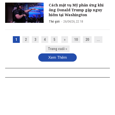
Cách mật vụ Mỹ phản ứng khi
ông Donald Trump gặp nguy
hiểm tại Washington
Thế giới
26/04/26, 22:18
1
2
3
4
5
»
10
20
...
Trang cuối »
Xem Thêm