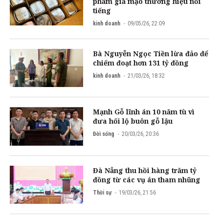
phẩm giả mạo thương hiệu nổi
tiếng
kinh doanh
09/05/26, 22:09
Bà Nguyễn Ngọc Tiền lừa đảo để
chiếm đoạt hơn 131 tỷ đồng
kinh doanh
21/03/26, 18:32
Mạnh Gỗ lĩnh án 10 năm tù vì
đưa hối lộ buôn gỗ lậu
Đời sống
20/03/26, 20:36
Đà Nẵng thu hồi hàng trăm tỷ
đồng từ các vụ án tham nhũng
Thời sự
19/03/26, 21:56