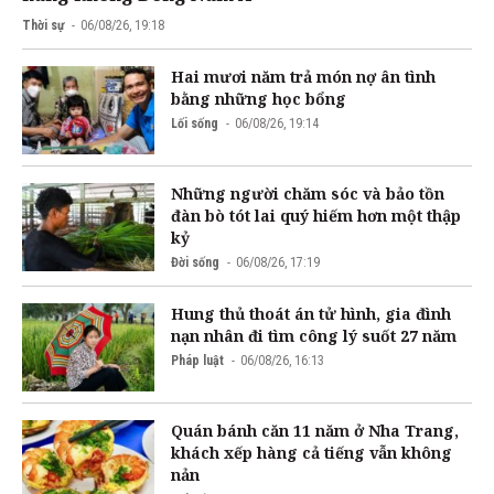
Thời sự
06/08/26, 19:18
Hai mươi năm trả món nợ ân tình
bằng những học bổng
Lối sống
06/08/26, 19:14
Những người chăm sóc và bảo tồn
đàn bò tót lai quý hiếm hơn một thập
kỷ
Đời sống
06/08/26, 17:19
Hung thủ thoát án tử hình, gia đình
nạn nhân đi tìm công lý suốt 27 năm
Pháp luật
06/08/26, 16:13
Quán bánh căn 11 năm ở Nha Trang,
khách xếp hàng cả tiếng vẫn không
nản