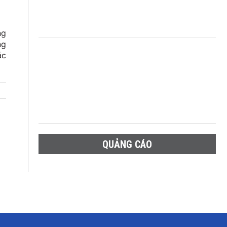
ng
ng
ác
QUẢNG CÁO