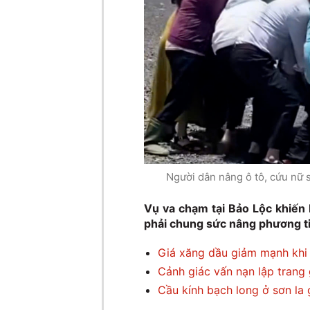
Người dân nâng ô tô, cứu nữ s
Vụ va chạm tại Bảo Lộc khiến
phải chung sức nâng phương ti
Giá xăng dầu giảm mạnh khi
Cảnh giác vấn nạn lập trang 
Cầu kính bạch long ở sơn la g