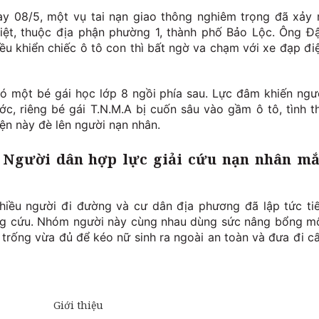
y 08/5, một vụ tai nạn giao thông nghiêm trọng đã xảy 
iệt, thuộc địa phận phường 1, thành phố Bảo Lộc. Ông Đ
iều khiển chiếc ô tô con thì bất ngờ va chạm với xe đạp đi
có một bé gái học lớp 8 ngồi phía sau. Lực đâm khiến ngư
ước, riêng bé gái T.N.M.A bị cuốn sâu vào gầm ô tô, tình t
iện này đè lên người nạn nhân.
: Người dân hợp lực giải cứu nạn nhân m
hiều người đi đường và cư dân địa phương đã lập tức ti
ứng cứu. Nhóm người này cùng nhau dùng sức nâng bổng m
 trống vừa đủ để kéo nữ sinh ra ngoài an toàn và đưa đi c