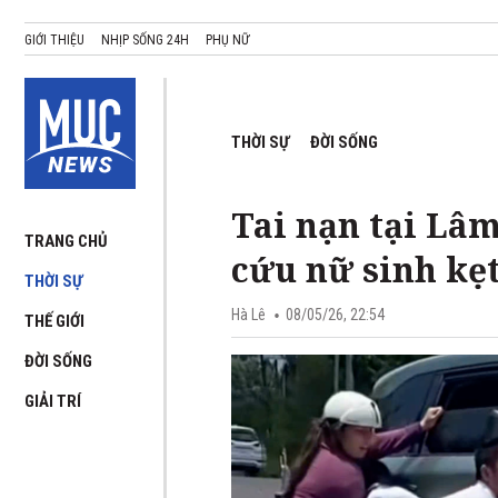
GIỚI THIỆU
NHỊP SỐNG 24H
PHỤ NỮ
THỜI SỰ
ĐỜI SỐNG
Tai nạn tại Lâ
TRANG CHỦ
cứu nữ sinh kẹ
THỜI SỰ
Hà Lê
08/05/26, 22:54
THẾ GIỚI
ĐỜI SỐNG
GIẢI TRÍ