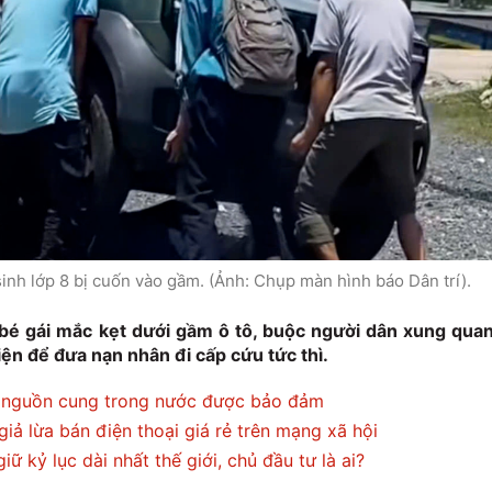
inh lớp 8 bị cuốn vào gầm. (Ảnh: Chụp màn hình báo Dân trí).
 bé gái mắc kẹt dưới gầm ô tô, buộc người dân xung qua
ện để đưa nạn nhân đi cấp cứu tức thì.
 nguồn cung trong nước được bảo đảm
giả lừa bán điện thoại giá rẻ trên mạng xã hội
iữ kỷ lục dài nhất thế giới, chủ đầu tư là ai?