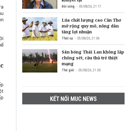
ra
Đời sống
05/08/26, 21:17
ậu
ện
Lúa chất lượng cao Cần Thơ
mở rộng quy mô, nông dân
tăng lợi nhuận
ời
Thời sự
05/08/26, 21:06
hế
Sân bóng Thái Lan không lắp
chống sét, cầu thủ trẻ thiệt
mạng
ắc
Thế giới
05/08/26, 21:00
ếp
ột
ấp
KẾT NỐI MUC NEWS